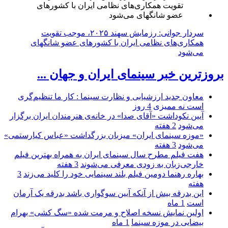
سردار جوانی: رزمایش سهند ۲۰۲۵، موجب تقویت
همکاری‌های نظامی ایران با کشور‌های عضو شانگهای
می‌شود
بروزترین خبر سینمای ایران و جهان ...
معاون جدید ارزشیابی و نظارت سینما : کار ما تنظیم‌گری
است نه ممیزی
4 روز
آیین نکوداشت «آقای صدا» در خانه‌ی هنرمندان ایران برگزار
می‌شود
2 هفته
«موزه سینمای ایران» میزبان بزرگداشت «عباس کیارستمی»
می‌شود
3 هفته
هفت فیلم مطرح سال سینمای ایران به همراه بهترین فیلم
خارجی‌زبان به زودی معرفی می‌شوند
3 هفته
بهاره رهنما دومین فیلم بلند سینمایی خود را کلید می‌زند
3
هفته
این بدرقه بیش از آنکه آیین سوگواری باشد بدرقه یک آرمان
است
1 ماه
اولین نمایش نسخه اصلاح و مرمت شده «سگ کشی» بهرام
بیضایی در موزه سینما
1 ماه