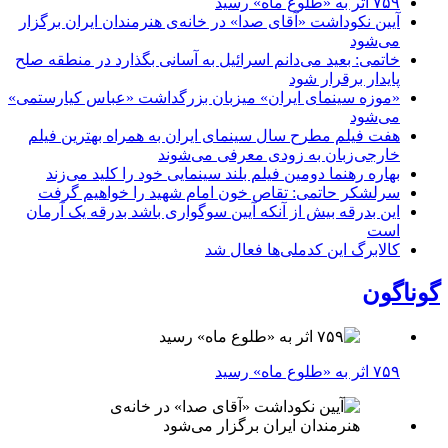
۷۵۹ اثر به «طلوع ماه» رسید
آیین نکوداشت «آقای صدا» در خانه‌ی هنرمندان ایران برگزار
می‌شود
خاتمی: بعید می‌دانم اسرائیل به آسانی بگذارد در منطقه صلح
پایدار برقرار شود
«موزه سینمای ایران» میزبان بزرگداشت «عباس کیارستمی»
می‌شود
هفت فیلم مطرح سال سینمای ایران به همراه بهترین فیلم
خارجی‌زبان به زودی معرفی می‌شوند
بهاره رهنما دومین فیلم بلند سینمایی خود را کلید می‌زند
سرلشکر حاتمی: تقاص خون امام شهید را خواهیم گرفت
این بدرقه بیش از آنکه آیین سوگواری باشد بدرقه یک آرمان
است
کالابرگ این کدملی‌ها فعال شد
گوناگون
۷۵۹ اثر به «طلوع ماه» رسید