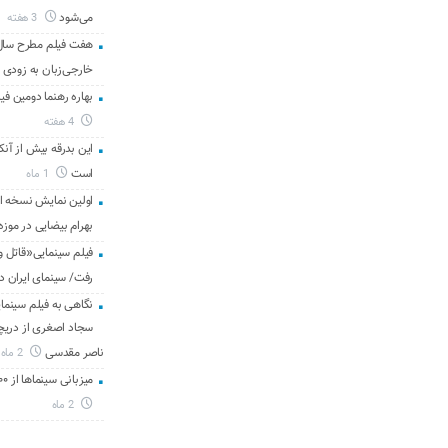
می‌شود
3 هفته
هفت فیلم مطرح سال س
خارجی‌زبان به زودی 
بهاره رهنما دومین فیل
4 هفته
این بدرقه بیش از آنک
است
1 ماه
اولین نمایش نسخه 
بهرام بیضایی در موزه
فیلم سینمایی«قاتل و
رفت/ سینمای ایران د
نگاهی به فیلم سینمای
سجاد اصغری از دریچه 
ناصر مقدسی
2 ماه
میزبانی سینماها از ۳۰۰ هزار مخاطب در هفته گذشته
2 ماه