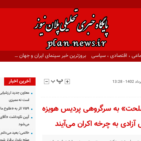
اعی ، اقتصادی ، سیاسی
بروزترین خبر سینمای ایران و جهان …
آخرین اخبار
معاون جدید ارزشیابی 
است نه ممیزی
صلحت» به سرگروهی پردیس هویزه
۷۵۹ اثر به «طلوع ماه» رسید
آیین نکوداشت «آقای ص
ادی به چرخه اکران می‌آیند
می‌شود
خاتمی: بعید می‌دانم 
صلح پایدار برقرار شود