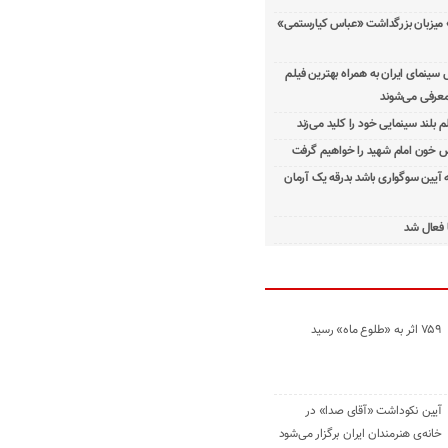
 میزبان بزرگداشت «عباس کیارستمی»
ینمای ایران به همراه بهترین فیلم
معرفی می‌شوند
م بلند سینمایی خود را کلید می‌زند
 خون امام شهید را خواهیم گرفت
ه آیین سوگواری باشد بدرقه یک آرمان
 فعال شد
۷۵۹ اثر به «طلوع ماه» رسید
آیین نکوداشت «آقای صدا» در
خانه‌ی هنرمندان ایران برگزار می‌شود