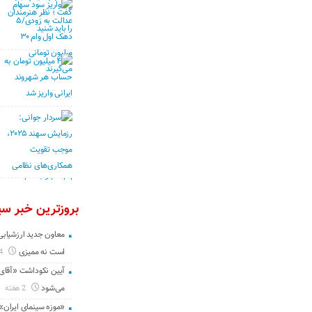
بروزترین خبر سین
معاون جدید ارزشیابی 
است نه ممیزی
4 روز
آیین نکوداشت «آقای ص
می‌شود
2 هفته
«موزه سینمای ایران