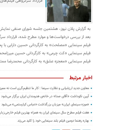
قرارداد سرگروهی فیلم‌ه
به گزارش پلان نیوز، هشتمین جلسه شورای صنفی نمایش امروز یکشنبه ۷ خرداد در خ
بعد از بررسی درخواست‌ها و موارد مطرح شده، قرارداد سرگروهی ۳ فیلم زیر
فیلم سینمایی «مصلحت» به کارگردانی حسین دارابی با
فیلم سینمایی «کت چرمی» به کارگردانی حسین میرزامح
فیلم سینمایی «معجزه عشق» به کارگردانی محمدرضا ممتاز
اخبار مرتبط
معاون جدید ارزشیابی و نظارت سینما : کار ما تنظیم‌گری است نه ممی
آیین نکوداشت «آقای صدا» در خانه‌ی هنرمندان ایران برگزار می‌شود
«موزه سینمای ایران» میزبان بزرگداشت «عباس کیارستمی» می‌شود
هفت فیلم مطرح سال سینمای ایران به همراه بهترین فیلم خارجی‌زبا
بهاره رهنما دومین فیلم بلند سینمایی خود را کلید می‌زند