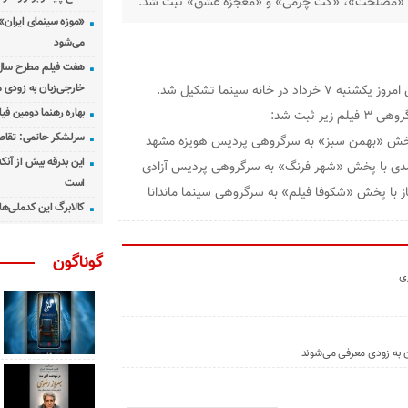
ای «مصلحت»، «کت چرمی» و «معجزه عشق» ثبت شد.
«موزه سینمای ایران»
می‌شود
هفت فیلم مطرح سال س
انه سینما تشکیل شد.
خارجی‌زبان به زودی 
بهاره رهنما دومین فیل
 ثبت شد:
سرلشکر حاتمی: تقاص
 پخش «بهمن سبز» به سرگروهی پردیس هویزه مشهد
این بدرقه بیش از آنک
مدی با پخش «شهر فرنگ» به سرگروهی پردیس آزادی
است
 با پخش «شکوفا فیلم» به سرگروهی سینما ماندانا
کالابرگ این کدملی‌ها
گوناگون
زی
ن به زودی معرفی می‌شوند