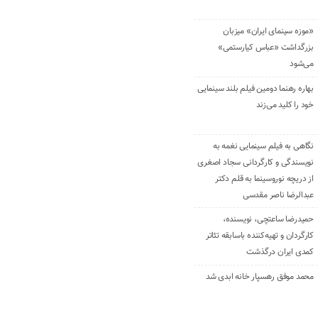
«موزه سینمای ایران» میزبان
بزرگداشت «عباس کیارستمی»
می‌شود
بهاره رهنما دومین فیلم بلند سینمایی
خود را کلید می‌زند
نگاهی به فیلم سینمایی نغمه به
نویسندگی و کارگردانی سجاد اصغری
از دریچه نوروسینما به قلم دکتر
عبدالرضا ناصر مقدسی
حمیدرضا ساعتچی، نویسنده،
کارگردان و تهیه‌کننده باسابقه تئاتر
کمدی ایران درگذشت
محمد موفق رهسپار خانه ابدی شد