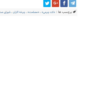
برچسب ها :
«کت چرمی»
،
«مصلحت»
،
چرخه اکران
،
شورای صن