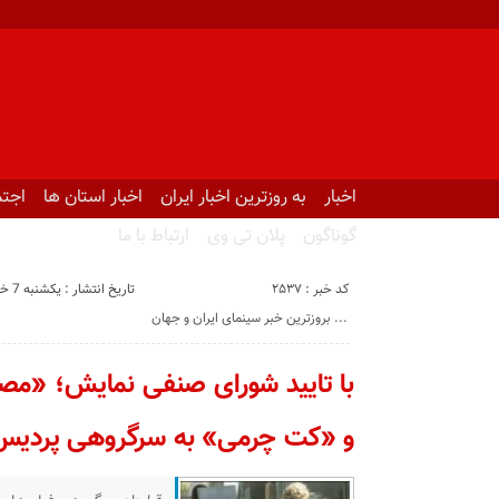
اخبار
به روزترین اخبار ایران
اخبار استان ها
اجتم
گوناگون
پلان تی وی
ارتباط با ما
کد خبر : 2537
تاریخ انتشار : یکشنبه 7 خرداد 1402 - 13:28
بروزترین خبر سینمای ایران و جهان ...
با تایید شورای صنفی نمایش؛ «م
و «کت چرمی» به سرگروهی پردیس آز