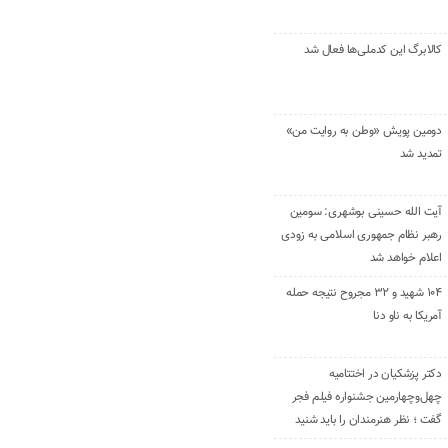
کالابرگ این کدملی‌ها فعال شد
دومین پویش «وطن به روایت من»
تمدید شد
آیت الله حسینی بوشهری: سومین
رهبر نظام جمهوری اسلامی به زودی
اعلام خواهد شد
۱۰۴ شهید و ۳۲ مجروح نتیجه حمله
آمریکا به ناو دنا
دکتر پزشکیان در اختتامیه
چهل‌وچهارمین جشنواره فیلم فجر
گفت ؛ نظر هنرمندان را باید شنید