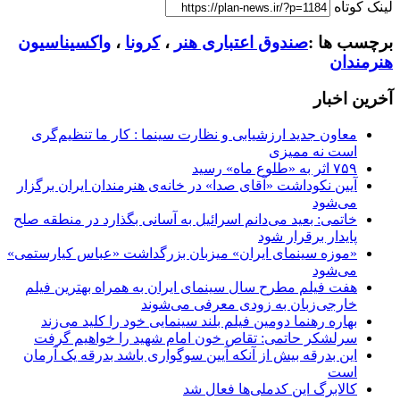
لینک کوتاه
برچسب ها :
صندوق اعتباری هنر
،
کرونا
،
واکسیناسیون
هنرمندان
آخرین اخبار
معاون جدید ارزشیابی و نظارت سینما : کار ما تنظیم‌گری
است نه ممیزی
۷۵۹ اثر به «طلوع ماه» رسید
آیین نکوداشت «آقای صدا» در خانه‌ی هنرمندان ایران برگزار
می‌شود
خاتمی: بعید می‌دانم اسرائیل به آسانی بگذارد در منطقه صلح
پایدار برقرار شود
«موزه سینمای ایران» میزبان بزرگداشت «عباس کیارستمی»
می‌شود
هفت فیلم مطرح سال سینمای ایران به همراه بهترین فیلم
خارجی‌زبان به زودی معرفی می‌شوند
بهاره رهنما دومین فیلم بلند سینمایی خود را کلید می‌زند
سرلشکر حاتمی: تقاص خون امام شهید را خواهیم گرفت
این بدرقه بیش از آنکه آیین سوگواری باشد بدرقه یک آرمان
است
کالابرگ این کدملی‌ها فعال شد