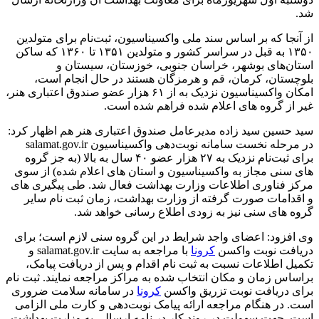
شد.
از آنجا که بر اساس سند ملی واکسیناسیون، ثبت‌نام برای متولدین
۱۳۵۰ به قبل در سراسر کشور و متولدین ۱۳۵۱ تا ۱۳۶۰ که ساکن
استان‌های بوشهر، خراسان جنوبی، خوزستان، سیستان و
بلوچستان، کرمان، قم و هرمزگان هستند در حال انجام است،
امکان واکسیناسیون نزدیک به از ۶۱ هزار عضو صندوق اعتباری هنر،
غیر از گروه های اعلام شده فراهم شده است.
سید حسین سید زاده مدیرعامل صندوق اعتباری هنر هم اظهار کرد:
در مرحله نخست سامانه نوبت‌دهی واکسیناسیون salamat.gov.ir
برای ثبت‌نام نزدیک به ۲۷ هزار عضو ۴۰ سال به بالا (به جز گروه
های سنی مجاز به واکسیناسیون و استان های اعلام شده) از سوی
مرکز فناوری اطلاعات وزارت بهداشت فعال شد. طی پیگیری های
و اقدامات صورت گرفته از وزارت بهداشت، زمان ثبت نام سایر
گروه های سنی نیز به زودی اطلاع رسانی خواهد شد.
وی افزود: اعضای واجد شرایط در این گروه سنی لازم است؛ برای
دریافت نوبت واکسن
کرونا
با مراجعه به سایت salamat.gov.ir و
تکمیل اطلاعات نسبت به ثبت نام اقدام و پس از دریافت پیامک،
براساس زمان و مکان انتخاب شده به مراکز مراجعه نمایند. ثبت نام
برای دریافت نوبت تزریق واکسن
کرونا
در سامانه سلامت ضروری
است. در هنگام مراجعه ارائه پیامک نوبت‌دهی و کارت ملی الزامی
است. جهت سهولت در روند کار در نامه ارسالی به وزارت بهداشت