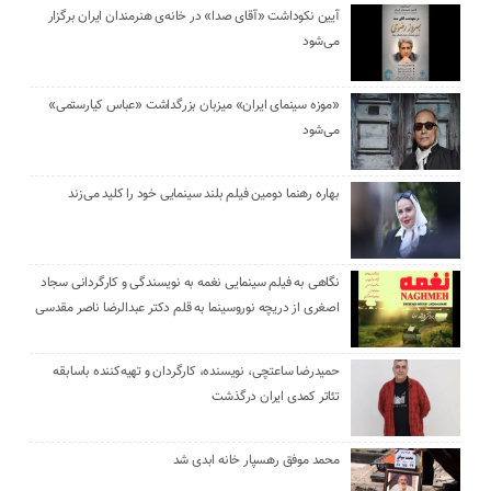
آیین نکوداشت «آقای صدا» در خانه‌ی هنرمندان ایران برگزار
می‌شود
«موزه سینمای ایران» میزبان بزرگداشت «عباس کیارستمی»
می‌شود
بهاره رهنما دومین فیلم بلند سینمایی خود را کلید می‌زند
نگاهی به فیلم سینمایی نغمه به نویسندگی و کارگردانی سجاد
اصغری از دریچه نوروسینما به قلم دکتر عبدالرضا ناصر مقدسی
حمیدرضا ساعتچی، نویسنده، کارگردان و تهیه‌کننده باسابقه
تئاتر کمدی ایران درگذشت
محمد موفق رهسپار خانه ابدی شد