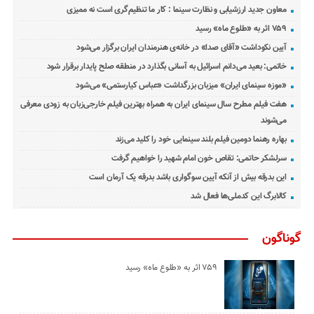
معاون جدید ارزشیابی و نظارت سینما : کار ما تنظیم‌گری است نه ممیزی
۷۵۹ اثر به «طلوع ماه» رسید
آیین نکوداشت «آقای صدا» در خانه‌ی هنرمندان ایران برگزار می‌شود
خاتمی: بعید می‌دانم اسرائیل به آسانی بگذارد در منطقه صلح پایدار برقرار شود
«موزه سینمای ایران» میزبان بزرگداشت «عباس کیارستمی» می‌شود
هفت فیلم مطرح سال سینمای ایران به همراه بهترین فیلم خارجی‌زبان به زودی معرفی
می‌شوند
بهاره رهنما دومین فیلم بلند سینمایی خود را کلید می‌زند
سرلشکر حاتمی: تقاص خون امام شهید را خواهیم گرفت
این بدرقه بیش از آنکه آیین سوگواری باشد بدرقه یک آرمان است
کالابرگ این کدملی‌ها فعال شد
گوناگون
۷۵۹ اثر به «طلوع ماه» رسید