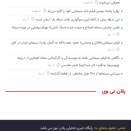
معرفی می‌شوند
3 هفته
بهاره رهنما دومین فیلم بلند سینمایی خود را کلید می‌زند
3 هفته
این بدرقه بیش از آنکه آیین سوگواری باشد بدرقه یک آرمان است
1 ماه
اولین نمایش نسخه اصلاح و مرمت شده «سگ کشی» بهرام بیضایی در موزه سینما
1 ماه
فیلم سینمایی«قاتل و وحشیِ» حمید نعمت‌الله به آلمان رفت/ سینمای ایران در کلن
2 ماه
نگاهی به فیلم سینمایی نغمه به نویسندگی و کارگردانی سجاد اصغری از دریچه
نوروسینما به قلم دکتر عبدالرضا ناصر مقدسی
2 ماه
میزبانی سینماها از ۳۰۰ هزار مخاطب در هفته گذشته
2 ماه
پلان تی وی
تمامی حقوق متعلق به:
پایگاه خبری تحلیلی پلان نیوز می باشد