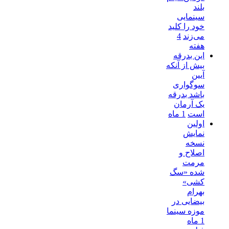
بلند
سینمایی
خود را کلید
می‌زند
4
هفته
این بدرقه
بیش از آنکه
آیین
سوگواری
باشد بدرقه
یک آرمان
است
1 ماه
اولین
نمایش
نسخه
اصلاح و
مرمت
شده «سگ
کشی»
بهرام
بیضایی در
موزه سینما
1 ماه