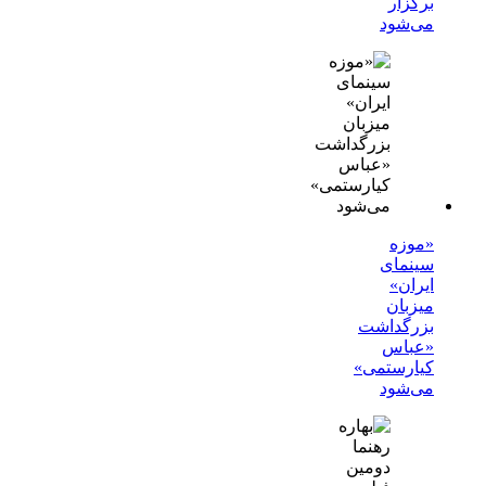
برگزار
می‌شود
«موزه
سینمای
ایران»
میزبان
بزرگداشت
«عباس
کیارستمی»
می‌شود