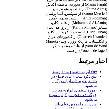
(Manni Farah) از سوریه، فاطمه اکتاش
(Fatma Aktaş) از هلند، برونو مرسیر
(Bruno Mercier) از سوئیس، آنیتا پولمان
(Anita Poolman) از هلند، محمد الأمین
(Mohammed Al-Amin) از هلند، کارینا
مینانو (Karina Minano) از پرو، هدا دیبان
(Huda Diban) از سوریه، غریب اسکندر
(Ghareeb Iskander) از کشورهای عراق
و انگلستان، ماریکه وور دِ ویند (Marieke
voor de Wind) از هلند و یوته دِ جاگر
(Youette de Jager) از هلند.
اخبار مرتبط
۷۵۹ اثر به «طلوع ماه» رسید
آیین نکوداشت «آقای صدا» در
خانه‌ی هنرمندان ایران برگزار
می‌شود
«موزه سینمای ایران» میزبان
بزرگداشت «عباس کیارستمی»
می‌شود
بهاره رهنما دومین فیلم بلند
سینمایی خود را کلید می‌زند