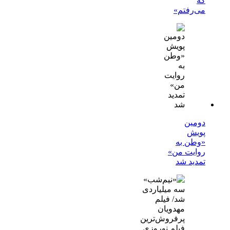
که
می‌رفتم»
دومین
پویش
«وطن به
روایت من»
تمدید شد