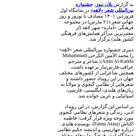
به گزارش
پلان نیوز
،
جشنواره
بین‌المللی شعر «لاهه»
در شامگاه اول
فروردین ۱۴۰۱ مصادف با نوروز و روز
جهانی شعر (۲۱ مارس) در مجموعه
فرهنگی «آماره» شهر لاهه (از
معتبرترین مراکز همایش‌های فرهنگی
کشور هلند) برگزار شد.
دبیری جشنواره بین‌المللی شعر «لاهه»
را محمد الأمین الکرخی (Muhammad
Amin Al-Karkhi)، شاعر و مترجم
عراقی فارس‌تبار برعهده داشت.
همچنین شاعرانی از کشورهای مختلف
جهان در این رویداد حضور داشتند و
شعرهایی از نظامی گنجوی و مولانا به
زبان‌های هلندی، انگلیسی، فارسی،
اسپانیایی و عربی خوانده شد.
بر اساس این گزارش، در این رویداد
ادبی، زندگی و شعرهای نظامی گنجوی
مورد توجه ویژه قرار گرفت؛ فاطمه
اکتاش (Fatma Aktaş)، نویسنده هلندی
درباره جهان‌بینی و اندیشه حکیم نظامی
و جایگاه او در فرهنگ‌ ملت‌های مختلف