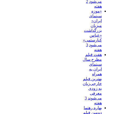
می‌شود
2
هفته
«موزه
سینمای
ایران»
میزبان
بزرگداشت
«عباس
کیارستمی»
می‌شود
3
هفته
هفت فیلم
مطرح سال
سینمای
ایران به
همراه
بهترین فیلم
خارجی‌زبان
به زودی
معرفی
می‌شوند
3
هفته
بهاره رهنما
دومین فیلم