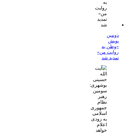
دومین
پویش
«وطن به
روایت من»
تمدید شد