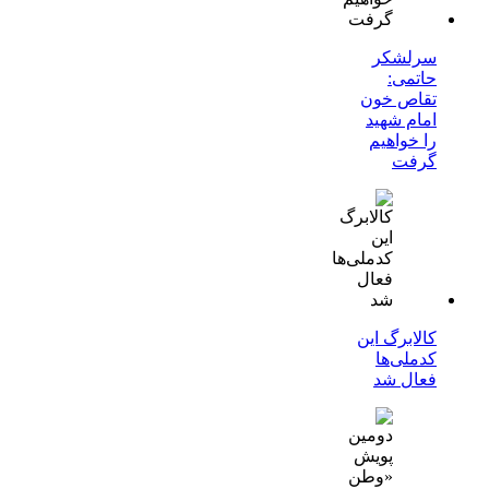
سرلشکر
حاتمی:
تقاص خون
امام شهید
را خواهیم
گرفت
کالابرگ این
کدملی‌ها
فعال شد