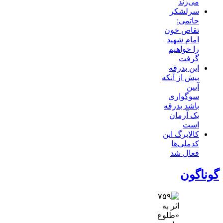
می‌زند
سرلشکر
حاتمی:
تقاص خون
امام شهید
را خواهیم
گرفت
این بدرقه
بیش از آنکه
آیین
سوگواری
باشد بدرقه
یک آرمان
است
کالابرگ این
کدملی‌ها
فعال شد
گوناگون