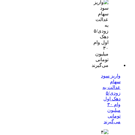
واریز سود
سهام
عدالت به
زودی/۵
دهک اول
وام ۳۰
میلیون
تومانی
می‌گیرند