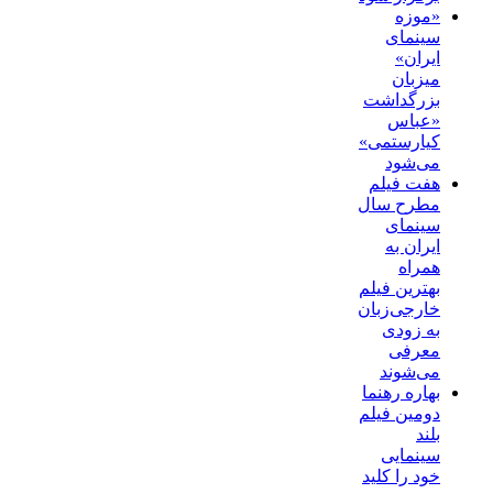
«موزه
سینمای
ایران»
میزبان
بزرگداشت
«عباس
کیارستمی»
می‌شود
هفت فیلم
مطرح سال
سینمای
ایران به
همراه
بهترین فیلم
خارجی‌زبان
به زودی
معرفی
می‌شوند
بهاره رهنما
دومین فیلم
بلند
سینمایی
خود را کلید