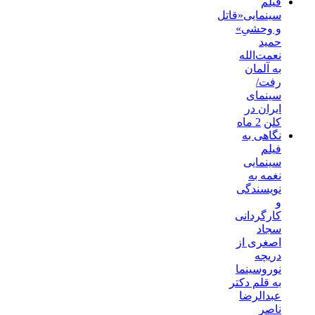
فیلم
سینمایی«قاتل
و وحشیِ»
حمید
نعمت‌الله
به آلمان
رفت/
سینمای
ایران در
کلن
2 ماه
نگاهی به
فیلم
سینمایی
نغمه به
نویسندگی
و
کارگردانی
سجاد
اصغری از
دریچه
نوروسینما
به قلم دکتر
عبدالرضا
ناصر