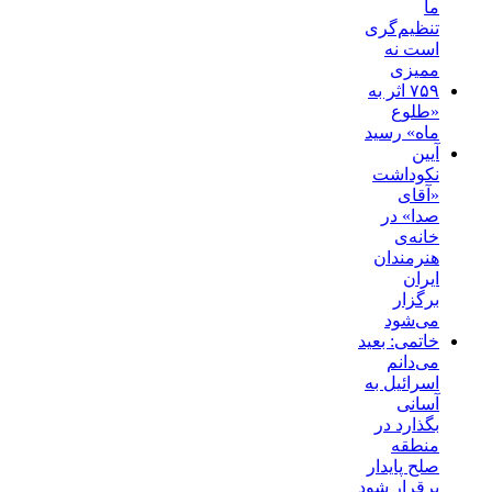
ما
تنظیم‌گری
است نه
ممیزی
۷۵۹ اثر به
«طلوع
ماه» رسید
آیین
نکوداشت
«آقای
صدا» در
خانه‌ی
هنرمندان
ایران
برگزار
می‌شود
خاتمی: بعید
می‌دانم
اسرائیل به
آسانی
بگذارد در
منطقه
صلح پایدار
برقرار شود