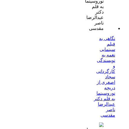
نگاهی به
فیلم
سینمایی
نغمه به
نویسندگی
و
کارگردانی
سجاد
اصغری از
دریچه
نوروسینما
به قلم دکتر
عبدالرضا
ناصر
مقدسی