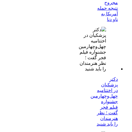
مجروح
نتیجه حمله
آمریکا به
ناو دنا
دکتر
پزشکیان
در اختتامیه
چهل‌وچهارمین
جشنواره
فیلم فجر
گفت ؛ نظر
هنرمندان
را باید شنید