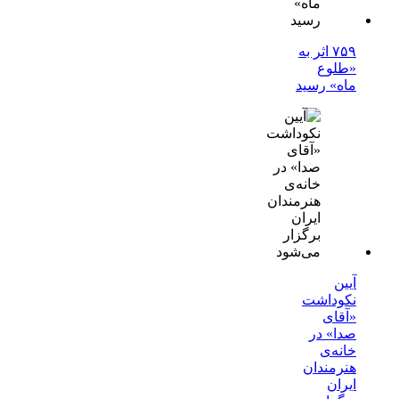
۷۵۹ اثر به
«طلوع
ماه» رسید
آیین
نکوداشت
«آقای
صدا» در
خانه‌ی
هنرمندان
ایران