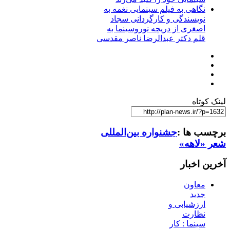
نگاهی به فیلم سینمایی نغمه به
نویسندگی و کارگردانی سجاد
اصغری از دریچه نوروسینما به
قلم دکتر عبدالرضا ناصر مقدسی
لینک کوتاه
برچسب ها :
جشنواره بین‌المللی
شعر «لاهه»
آخرین اخبار
معاون
جدید
ارزشیابی و
نظارت
سینما : کار