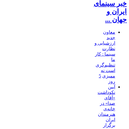
خبر سینمای
ایران و
جهان ...
معاون
جدید
ارزشیابی و
نظارت
سینما : کار
ما
تنظیم‌گری
است نه
ممیزی
5
روز
آیین
نکوداشت
«آقای
صدا» در
خانه‌ی
هنرمندان
ایران
برگزار