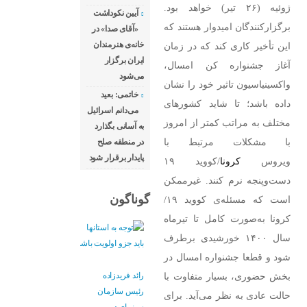
ژوئیه (۲۶ تیر) خواهد بود.
آیین نکوداشت
برگزارکنندگان امیدوار هستند که
«آقای صدا» در
خانه‌ی هنرمندان
این تأخیر کاری کند که در زمان
ایران برگزار
آغاز جشنواره کن امسال،
می‌شود
واکسینیاسیون تاثیر خود را نشان
خاتمی: بعید
داده باشد؛ تا شاید کشورهای
می‌دانم اسرائیل
مختلف به مراتب کمتر از امروز
به آسانی بگذارد
با مشکلات مرتبط با
در منطقه صلح
پایدار برقرار شود
ویروس
کرونا
/کووید ۱۹
دست‌وپنجه نرم کنند. غیرممکن
گوناگون
است که مسئله‌ی کووید ۱۹/
کرونا به‌صورت کامل تا تیرماه
سال ۱۴۰۰ خورشیدی برطرف
شود و قطعا جشنواره امسال در
بخش حضوری، بسیار متفاوت با
رائد فریدزاده
رئیس سازمان
حالت عادی به نظر می‌آید. برای