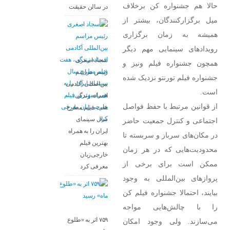
حالا هم جشنواره کن برخلاف
در سالن حقیقت
میل برگزارکنندگان، بیشتر از
همیشه به زمان برگزاری
رویدادهای سینمایی مهم دیگر
سجاد اصغری
همچون جشنواره فیلم ونیز و
رئیس مراسم
جشنواره فیلم تورنتو نزدیک شده
بین‌المللی آکادمی
است.
افسانه زندگی،
از قوانین مرتبط با حفظ فواصل
هفت فیلم مطرح
سال سینمای
اجتماعی و کنترل جمعیت حاضر
ایران را به همراه
در مکان‌های سرباز و سربسته تا
بهترین فیلم
محدودیت‌هایی که در هر زمان
خارجی‌زبان
ممکن است برای برخی از
معرفی کرد
پروازهای بین‌المللی به وجود
بیایند، احتمالا جشنواره فیلم کن
را با چالش‌هایی مواجه
۷۵۹ اثر به «طلوع
می‌سازند. ولی وجود امکان