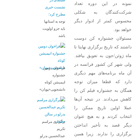
سینمای در
نمونه در این دوره تعداد
نشست خبری
شرکت‌کنندگان به شکلی
مطرح کرد؛
محسوس کمتر از ادوار دیگر
توجه به استانها
باید جزو اولویت
خواهد بود.
باشد
مسئولان جشنواره کن دوست
داشتند که تاریخ برگزاری نهایتا تا
ماه ژوئن/جون به تعویق بیافتد.
ولی شهر کن کشور فرانسه در
فراخوان دومین
آن ماه برنامه‌های مهم دیگری
جشنواره
دارد که قطعا میزان توجه
انیمیشن کوتاه
دانشجویی«پویان»
همگان به جشنواره فیلم کن را
کاهش می‌دادند. در نتیجه آن‌ها
عملا اولین تاریخ ممکن را
انتخاب کردند و به هیچ عنوان
برگزاری مراسم
دیگر قصد به تأخیر انداختن
تکریم
برگزاری را ندارند. زیرا همین
عبدالحسین بدرلو