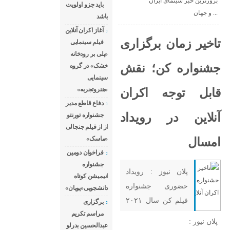
بروزترین خبر سینمای ایران
باید جزو اولویت
و جهان ...
باشد
آغاز اکران آنلاین
تاخیر زمان برگزاری
فیلم سینمایی
«پلی بر رودخانه
جشنواره کن؛ نقش
خشک» در گروه
سینمایی
«هنروتجربه»
قابل توجه اکران
دفاع قاطع مدیر
آنلاین در رویداد
جشنواره تورنتو
از از فیلم جنجالی
«ماسک»
امسال
فراخوان دومین
جشنواره
پلان نیوز : رویداد
انیمیشن کوتاه
حضوری جشنواره
دانشجویی«پویان»
فیلم کن سال ۲۰۲۱
برگزاری
مراسم تکریم
از ۶ تا ۱۵ ژوئیه (۱۵
پلان نیوز :
عبدالحسین بدرلو
تا ۲۴ تیر) برگزار