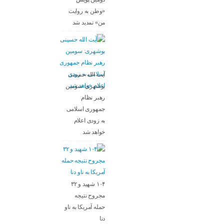
«وطن به روایت
من» تمدید شد
آیت الله حسینی
بوشهری: سومین
رهبر نظام
جمهوری اسلامی
به زودی اعلام
خواهد شد
۱۰۴ شهید و ۳۲
مجروح نتیجه
حمله آمریکا به ناو
دنا