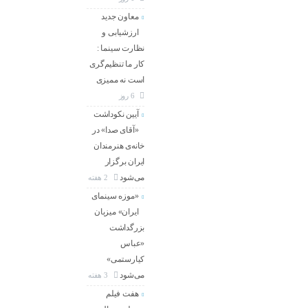
معاون جدید
ارزشیابی و
نظارت سینما :
کار ما تنظیم‌گری
است نه ممیزی
6 روز
آیین نکوداشت
«آقای صدا» در
خانه‌ی هنرمندان
ایران برگزار
می‌شود
2 هفته
«موزه سینمای
ایران» میزبان
بزرگداشت
«عباس
کیارستمی»
می‌شود
3 هفته
هفت فیلم