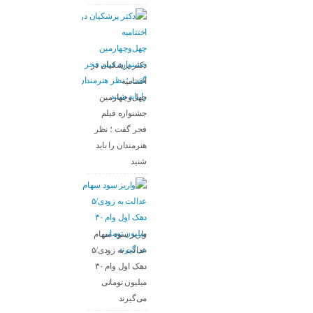
دکتر پزشکیان در
اختتامیه
چهل‌وچهارمین
جشنواره فیلم
فجر گفت ؛ نظر
هنرمندان را باید
شنید
واریز سود سهام
عدالت به زودی/۵
دهک اول وام ۳۰
میلیون تومانی
می‌گیرند