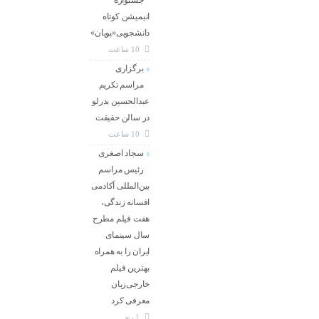
جشنواره
انیمیشن کوتاه
دانشجویی«پویان»
10 ساعت
برگزاری
مراسم تکریم
عبدالحسین بدرلو
در سالن حقیقت
10 ساعت
سجاد اصغری
رئیس مراسم
بین‌المللی آکادمی
افسانه زندگی،
هفت فیلم مطرح
سال سینمای
ایران را به همراه
بهترین فیلم
خارجی‌زبان
معرفی کرد
1 روز