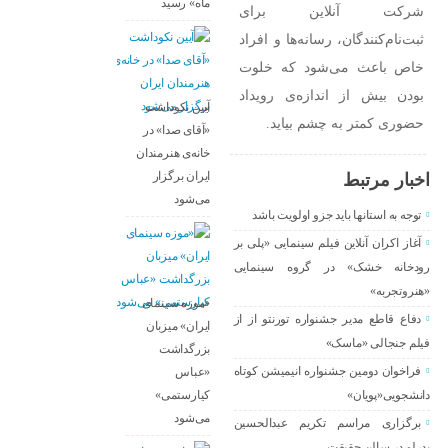
ماه» رسید
شرکت آنلاین برای
ثبت‌نام‌کنندگان، رسانه‌ها و افراد
خاص باعث می‌شود که خلوت
بودن بیش از اندازه‌ی رویداد
آیین نکوداشت
حضوری کمتر به چشم بیاید.
«آقای صدا» در
خانه‌ی هنرمندان
ایران برگزار
اخبار مرتبط
می‌شود
توجه به استانها باید جزو اولویت باشد
آغاز اکران آنلاین فیلم سینمایی «پلی بر
رودخانه خشک» در گروه سینمایی
«هنروتجربه»
«موزه سینمای
دفاع قاطع مدیر جشنواره تورنتو از از
ایران» میزبان
فیلم جنجالی «ماسک»
بزرگداشت
فراخوان دومین جشنواره انیمیشن کوتاه
«عباس
دانشجویی«پویان»
کیارستمی»
می‌شود
برگزاری مراسم تکریم عبدالحسین
بدرلو در سالن حقیقت