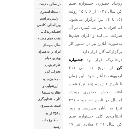
رویداد حضوری جشنواره فیلم
در سالن حقیقت
می‌شود. اما افراد به
کن سال ۲۰۲۱ از ۶ تا ۱۵ ژوئیه
سجاد اصغری
مراتب کمتری در آن
رئیس مراسم
(۱۵ تا ۲۴ تیر) برگزار می‌شود.
شرکت می‌کنند و
بین‌المللی آکادمی
اما افراد به مراتب کمتری در آن
اکران فیلم‌ها
افسانه زندگی،
شرکت می‌کنند و اکران فیلم‌ها
هفت فیلم مطرح
به‌صورت آنلاین نیز
به‌صورت آنلاین نیز در دستور کار
سال سینمای
در دستور کار
برگزارکنندگان قرار دارد.
ایران را به همراه
برگزارکنندگان قرار
بهترین فیلم
درحالی‌که قرار بود
جشنواره
دارد. درحالی‌که قرار
خارجی‌زبان
کن
از تاریخ ۱۱ می (۲۱
معرفی کرد
بود جشنواره کن از
اردیبهشت) آغاز شود، این زمان
معاون جدید
تاریخ ۱۱ می (۲۱
تا تاریخ ۶ ژوئیه (۱۵ تیر) عقب
ارزشیابی و
اردیبهشت) آغاز
افتاد. بخش حضوری رویداد
نظارت سینما :
شود، این زمان
کار ما تنظیم‌گری
امسال در تاریخ ۱۵ ژوئیه (۲۴
است نه ممیزی
تیر) به پایان می‌رسد و روز
۷۵۹ اثر به
اختتامیه‌ی کلی جشنواره فیلم
«طلوع ماه»
کن سال ۲۰۲۱ میلادی نیز ۱۷
رسید