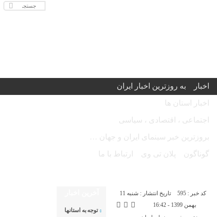
اخبار
به روزترین اخبار ایران
اخبار استان ها
اجتماعی ، اقتصادی ، سیاسی
بروزترین خبر سینمای ایران و جهان …
گوناگون
پلان تی وی
ارتباط با ما
امروز دوشنبه ۱۹ مرداد ۱۴۰۵ - Monday 10 August 2026
آخرین اخبار
کد خبر : 595
تاریخ انتشار : شنبه 11
بهمن 1399 - 16:42
توجه به استانها