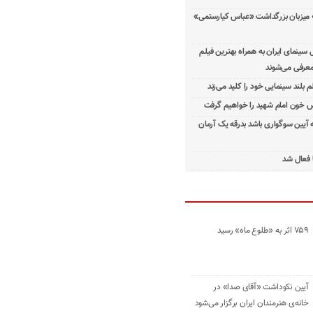
 میزبان بزرگداشت «عباس کیارستمی»
ینمای ایران به همراه بهترین فیلم
معرفی می‌شوند
م بلند سینمایی خود را کلید می‌زند
 خون امام شهید را خواهیم گرفت
ه آیین سوگواری باشد بدرقه یک آرمان
 فعال شد
۷۵۹ اثر به «طلوع ماه» رسید
آیین نکوداشت «آقای صدا» در
خانه‌ی هنرمندان ایران برگزار می‌شود