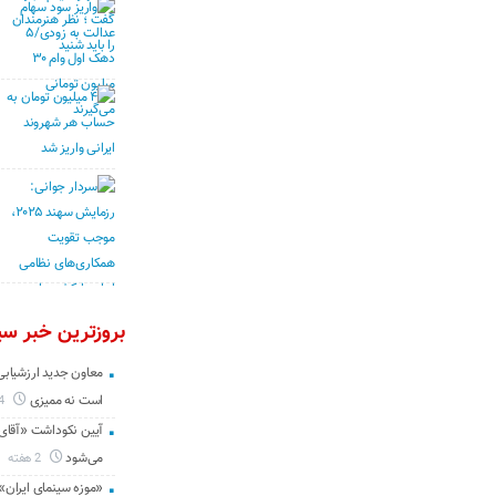
بروزترین خبر سین
معاون جدید ارزشیابی 
است نه ممیزی
4 روز
آیین نکوداشت «آقای ص
می‌شود
2 هفته
«موزه سینمای ایران