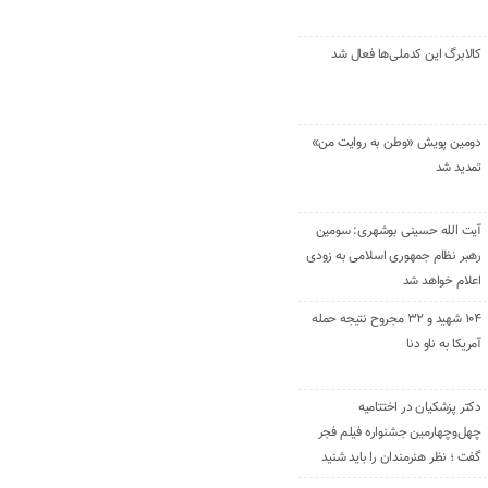
کالابرگ این کدملی‌ها فعال شد
دومین پویش «وطن به روایت من»
تمدید شد
آیت الله حسینی بوشهری: سومین
رهبر نظام جمهوری اسلامی به زودی
اعلام خواهد شد
۱۰۴ شهید و ۳۲ مجروح نتیجه حمله
آمریکا به ناو دنا
دکتر پزشکیان در اختتامیه
چهل‌وچهارمین جشنواره فیلم فجر
گفت ؛ نظر هنرمندان را باید شنید