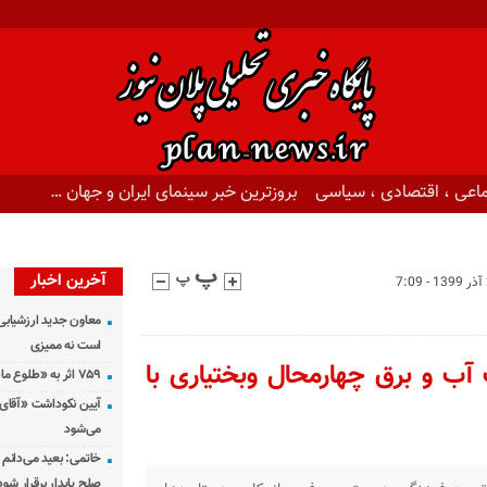
اعی ، اقتصادی ، سیاسی
بروزترین خبر سینمای ایران و جهان …
آخرین اخبار
معاون جدید ارزشیابی 
است نه ممیزی
آب و برق چهارمحال وبختیاری با
۷۵۹ اثر به «طلوع ماه» رسید
آیین نکوداشت «آقای ص
می‌شود
خاتمی: بعید می‌دانم 
صلح پایدار برقرار شود