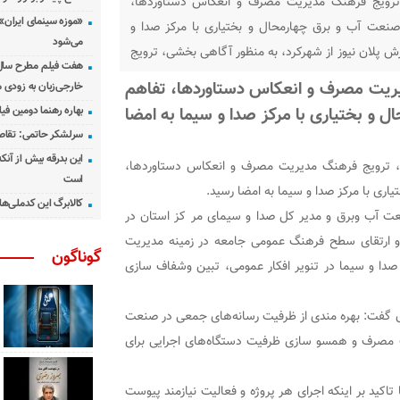
ترویج فرهنگ مدیریت مصرف و انعکاس دستاوردها،
«موزه سینمای ایران»
نعت آب و برق چهارمحال و بختیاری با مرکز صدا و
می‌شود
رش پلان نیوز از شهرکرد، به منظور آگاهی بخشی، ترویج
هفت فیلم مطرح سال س
نعکاس دستاوردها، تفاهم نامه همکاری بین صنعت
ریت مصرف و انعکاس دستاوردها، تفاهم
خارجی‌زبان به زودی 
اری
 و بختیاری با مرکز صدا و سیما به امضا
بهاره رهنما دومین فیل
سرلشکر حاتمی: تقاص
این بدرقه بیش از آنک
، ترویج فرهنگ مدیریت مصرف و انعکاس دستاوردها،
است
اری با مرکز صدا و سیما به امضا رسید.
کالابرگ این کدملی‌ها
عت آب وبرق و مدیر کل صدا و سیمای مر کز استان در
و ارتقای سطح فرهنگ عمومی جامعه در زمینه مدیریت
گوناگون
 صدا و سیما در تنویر افکار عمومی، تبین وشفاف سازی
 گفت: بهره مندی از ظرفیت رسانه‌های جمعی در صنعت
ت مصرف و همسو سازی ظرفیت دستگاه‌های اجرایی برای
تاکید بر اینکه اجرای هر پروژه و فعالیت نیازمند پیوست