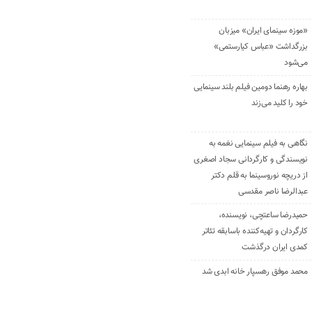
«موزه سینمای ایران» میزبان
بزرگداشت «عباس کیارستمی»
می‌شود
بهاره رهنما دومین فیلم بلند سینمایی
خود را کلید می‌زند
نگاهی به فیلم سینمایی نغمه به
نویسندگی و کارگردانی سجاد اصغری
از دریچه نوروسینما به قلم دکتر
عبدالرضا ناصر مقدسی
حمیدرضا ساعتچی، نویسنده،
کارگردان و تهیه‌کننده باسابقه تئاتر
کمدی ایران درگذشت
محمد موفق رهسپار خانه ابدی شد