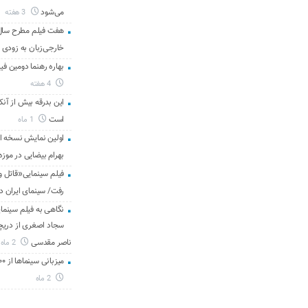
می‌شود
3 هفته
هفت فیلم مطرح سال س
خارجی‌زبان به زودی 
بهاره رهنما دومین فیل
4 هفته
این بدرقه بیش از آنک
است
1 ماه
اولین نمایش نسخه 
بهرام بیضایی در موزه
فیلم سینمایی«قاتل و
رفت/ سینمای ایران د
نگاهی به فیلم سینمای
سجاد اصغری از دریچه 
ناصر مقدسی
2 ماه
میزبانی سینماها از ۳۰۰ هزار مخاطب در هفته گذشته
2 ماه