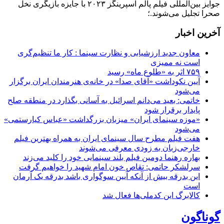
جوایز بین‌المللی فیلم پالم اسپرینگز ۲۰۲۳ با جایزه بازیگری نخل
صحرا تجلیل می‌شوند.؛
آخرین اخبار
معاون جدید ارزشیابی و نظارت سینما : کار ما تنظیم‌گری
است نه ممیزی
۷۵۹ اثر به «طلوع ماه» رسید
آیین نکوداشت «آقای صدا» در خانه‌ی هنرمندان ایران برگزار
می‌شود
خاتمی: بعید می‌دانم اسرائیل به آسانی بگذارد در منطقه صلح
پایدار برقرار شود
«موزه سینمای ایران» میزبان بزرگداشت «عباس کیارستمی»
می‌شود
هفت فیلم مطرح سال سینمای ایران به همراه بهترین فیلم
خارجی‌زبان به زودی معرفی می‌شوند
بهاره رهنما دومین فیلم بلند سینمایی خود را کلید می‌زند
سرلشکر حاتمی: تقاص خون امام شهید را خواهیم گرفت
این بدرقه بیش از آنکه آیین سوگواری باشد بدرقه یک آرمان
است
کالابرگ این کدملی‌ها فعال شد
گوناگون