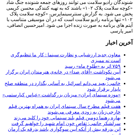
شنوندگان رادیو سلامت می توانند روزهای جمعه شنونده جنگ شاد
«کوچه سلامت پلاک ۱۰۲» باشند که به تهیه کنندگی محسن کریمی
پخش می شود. به گزارش سنترسینماپرس، «کوچه سلامت پلاک
۱۰۲» تنها برنامه رادیو سلامت است که در آن موسیقی متناسب با
آیتم های برنامه به صورت زنده اجرا می شود. امیرحسین انصافی،
امیر پارسی
آخرین اخبار
معاون جدید ارزشیابی و نظارت سینما : کار ما تنظیم‌گری
است نه ممیزی
۷۵۹ اثر به «طلوع ماه» رسید
آیین نکوداشت «آقای صدا» در خانه‌ی هنرمندان ایران برگزار
می‌شود
خاتمی: بعید می‌دانم اسرائیل به آسانی بگذارد در منطقه صلح
پایدار برقرار شود
«موزه سینمای ایران» میزبان بزرگداشت «عباس کیارستمی»
می‌شود
هفت فیلم مطرح سال سینمای ایران به همراه بهترین فیلم
خارجی‌زبان به زودی معرفی می‌شوند
بهاره رهنما دومین فیلم بلند سینمایی خود را کلید می‌زند
سرلشکر حاتمی: تقاص خون امام شهید را خواهیم گرفت
این بدرقه بیش از آنکه آیین سوگواری باشد بدرقه یک آرمان
است