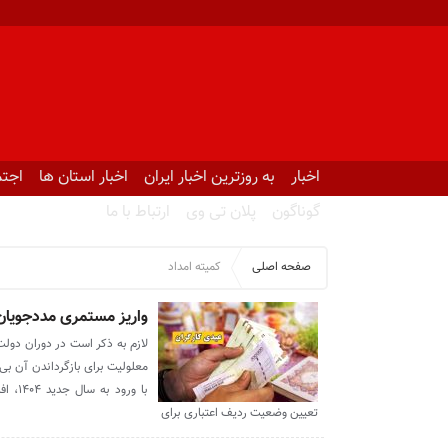
اخبار
به روزترین اخبار ایران
اخبار استان ها
اجتم
گوناگون
پلان تی وی
ارتباط با ما
صفحه اصلی
کمیته امداد
واریز مستمری مددجویان
لازم به ذکر است در دوران دول
معلولیت برای بازگرداندن آن بی‌
با ور
تعیین وضعیت ردیف اعتباری برای