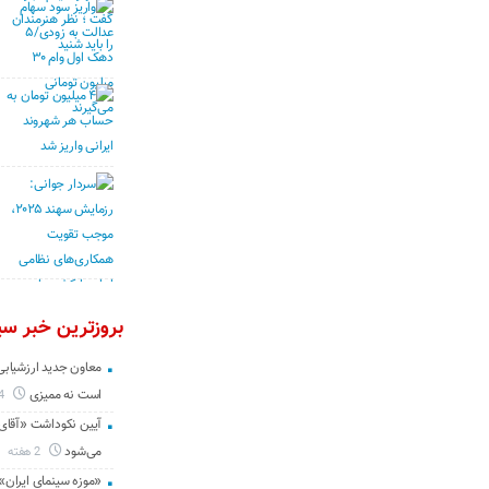
بروزترین خبر سین
معاون جدید ارزشیابی 
است نه ممیزی
4 روز
آیین نکوداشت «آقای ص
می‌شود
2 هفته
«موزه سینمای ایران