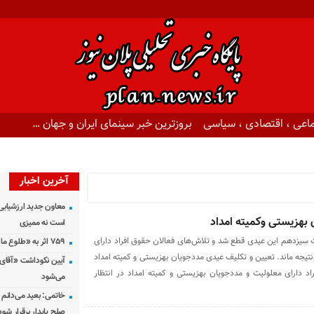
اعی ، اقتصادی ، سیاسی
بروزترین خبر سینمای ایران و جهان …
آخرین اخبار
معاون جدید ارزشیابی 
 بهزیستی وکمیته امداد
است نه ممیزی
ت سیزدهم این عیدی قطع شد و تلاش‌های فعالان حقوق افراد دارای
۷۵۹ اثر به «طلوع ماه» رسید
نتیجه ماند. تعیین و تکلیف عیدی مددجویان بهزیستی و کمیته امداد
آیین نکوداشت «آقای ص
ود به سال جدید ۱۴۰۴، افراد دارای معلولیت و مددجویان بهزیستی و کمیته امداد در انتظار
می‌شود
خاتمی: بعید می‌دانم 
صلح پایدار برقرار شود