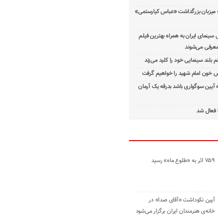
 میزبان بزرگداشت «عباس کیارستمی»
ینمای ایران به همراه بهترین فیلم
معرفی می‌شوند
م بلند سینمایی خود را کلید می‌زند
 خون امام شهید را خواهیم گرفت
ه آیین سوگواری باشد بدرقه یک آرمان
 فعال شد
۷۵۹ اثر به «طلوع ماه» رسید
آیین نکوداشت «آقای صدا» در
خانه‌ی هنرمندان ایران برگزار می‌شود