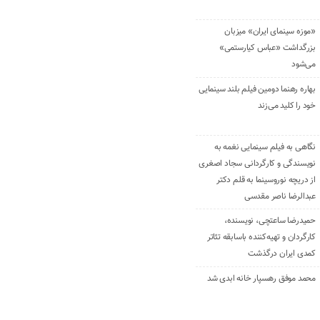
«موزه سینمای ایران» میزبان
بزرگداشت «عباس کیارستمی»
می‌شود
بهاره رهنما دومین فیلم بلند سینمایی
خود را کلید می‌زند
نگاهی به فیلم سینمایی نغمه به
نویسندگی و کارگردانی سجاد اصغری
از دریچه نوروسینما به قلم دکتر
عبدالرضا ناصر مقدسی
حمیدرضا ساعتچی، نویسنده،
کارگردان و تهیه‌کننده باسابقه تئاتر
کمدی ایران درگذشت
محمد موفق رهسپار خانه ابدی شد