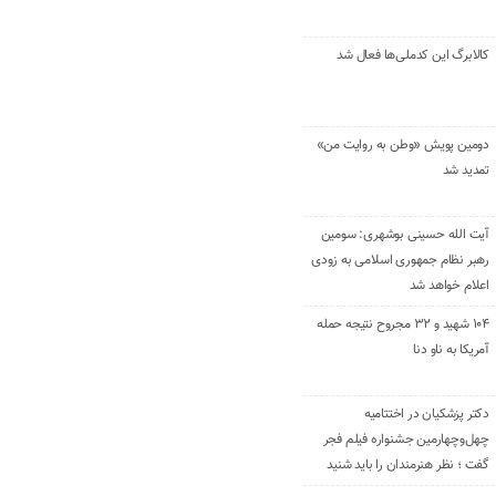
کالابرگ این کدملی‌ها فعال شد
دومین پویش «وطن به روایت من»
تمدید شد
آیت الله حسینی بوشهری: سومین
رهبر نظام جمهوری اسلامی به زودی
اعلام خواهد شد
۱۰۴ شهید و ۳۲ مجروح نتیجه حمله
آمریکا به ناو دنا
دکتر پزشکیان در اختتامیه
چهل‌وچهارمین جشنواره فیلم فجر
گفت ؛ نظر هنرمندان را باید شنید