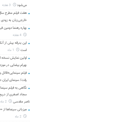
می‌شود
3 هفته
هفت فیلم مطرح سال س
خارجی‌زبان به زودی 
بهاره رهنما دومین فیل
4 هفته
این بدرقه بیش از آنک
است
1 ماه
اولین نمایش نسخه 
بهرام بیضایی در موزه
فیلم سینمایی«قاتل و
رفت/ سینمای ایران د
نگاهی به فیلم سینمای
سجاد اصغری از دریچه 
ناصر مقدسی
2 ماه
میزبانی سینماها از ۳۰۰ هزار مخاطب در هفته گذشته
2 ماه