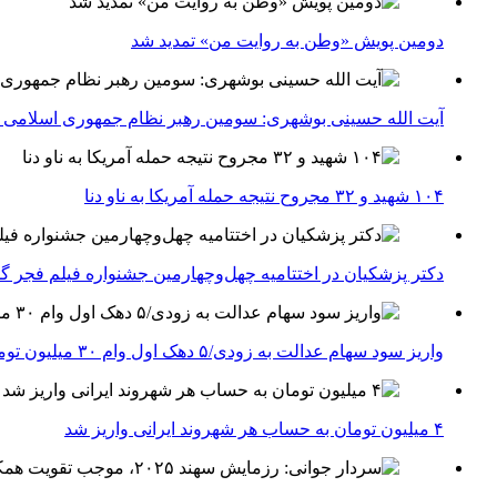
دومین پویش «وطن به روایت من» تمدید شد
آیت الله حسینی بوشهری: سومین رهبر نظام جمهوری اسلامی ب
۱۰۴ شهید و ۳۲ مجروح نتیجه حمله آمریکا به ناو دنا
دکتر پزشکیان در اختتامیه چهل‌وچهارمین جشنواره فیلم فجر گفت
واریز سود سهام عدالت به زودی/۵ دهک اول وام ۳۰ میلیون تومانی می‌گیرند
۴ میلیون تومان به حساب هر شهروند ایرانی واریز شد