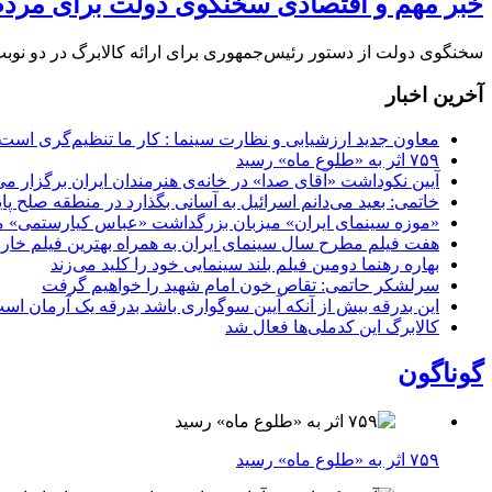
خبر مهم و اقتصادی سخنگوی دولت برای مردم 
سخنگوی دولت از دستور رئیس‌جمهوری برای ارائه کالابرگ در دو نو
آخرین اخبار
معاون جدید ارزشیابی و نظارت سینما : کار ما تنظیم‌گری است
۷۵۹ اثر به «طلوع ماه» رسید
آیین نکوداشت «آقای صدا» در خانه‌ی هنرمندان ایران برگزار می
خاتمی: بعید می‌دانم اسرائیل به آسانی بگذارد در منطقه صلح پای
«موزه سینمای ایران» میزبان بزرگداشت «عباس کیارستمی» م
هفت فیلم مطرح سال سینمای ایران به همراه بهترین فیلم خار
بهاره رهنما دومین فیلم بلند سینمایی خود را کلید می‌زند
سرلشکر حاتمی: تقاص خون امام شهید را خواهیم گرفت
این بدرقه بیش از آنکه آیین سوگواری باشد بدرقه یک آرمان اس
کالابرگ این کدملی‌ها فعال شد
گوناگون
۷۵۹ اثر به «طلوع ماه» رسید