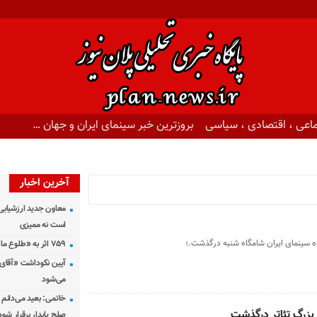
اعی ، اقتصادی ، سیاسی
بروزترین خبر سینمای ایران و جهان …
آخرین اخبار
معاون جدید ارزشیابی 
است نه ممیزی
ده سینمای ایران شامگاه شنبه درگذشت.؛
۷۵۹ اثر به «طلوع ماه» رسید
آیین نکوداشت «آقای ص
می‌شود
خاتمی: بعید می‌دانم 
 بزرگ تئاتر درگذشت
صلح پایدار برقرار شود