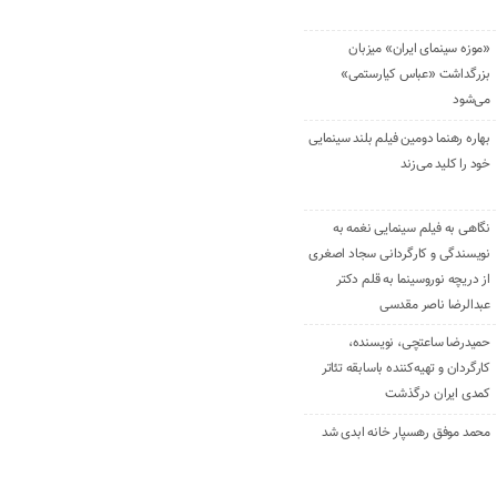
«موزه سینمای ایران» میزبان
بزرگداشت «عباس کیارستمی»
می‌شود
بهاره رهنما دومین فیلم بلند سینمایی
خود را کلید می‌زند
نگاهی به فیلم سینمایی نغمه به
نویسندگی و کارگردانی سجاد اصغری
از دریچه نوروسینما به قلم دکتر
عبدالرضا ناصر مقدسی
حمیدرضا ساعتچی، نویسنده،
کارگردان و تهیه‌کننده باسابقه تئاتر
کمدی ایران درگذشت
محمد موفق رهسپار خانه ابدی شد