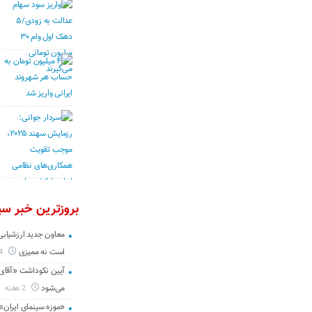
بروزترین خبر سین
معاون جدید ارزشیابی 
است نه ممیزی
4 روز
آیین نکوداشت «آقای ص
می‌شود
2 هفته
«موزه سینمای ایران