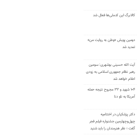
کالابرگ این کدملی‌ها فعال شد
دومین پویش «وطن به روایت من»
تمدید شد
آیت الله حسینی بوشهری: سومین
رهبر نظام جمهوری اسلامی به زودی
اعلام خواهد شد
۱۰۴ شهید و ۳۲ مجروح نتیجه حمله
آمریکا به ناو دنا
دکتر پزشکیان در اختتامیه
چهل‌وچهارمین جشنواره فیلم فجر
گفت ؛ نظر هنرمندان را باید شنید