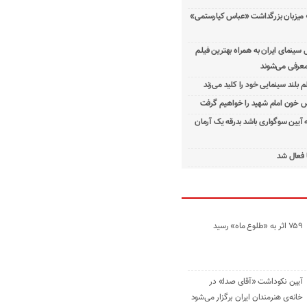
 میزبان بزرگداشت «عباس کیارستمی»
ینمای ایران به همراه بهترین فیلم
معرفی می‌شوند
م بلند سینمایی خود را کلید می‌زند
 خون امام شهید را خواهیم گرفت
ه آیین سوگواری باشد بدرقه یک آرمان
 فعال شد
۷۵۹ اثر به «طلوع ماه» رسید
آیین نکوداشت «آقای صدا» در
خانه‌ی هنرمندان ایران برگزار می‌شود