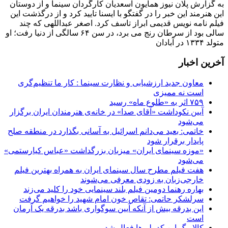
به گزارش پلان نیوز همایون اسعدیان کارگردان سینما و از دوستان
این هنرمند این خبر را در گفتگو با ایسنا تایید کرد و از درگذشت این
فیلم نامه نویس قدیمی ابراز تاسف کرد. اصغر عبداللهی که چند
سالی بود از سرطان رنج می برد، در سن ۶۴ سالگی از دنیا رفت؛ او
متولد ۱۳۳۴ در آبادان
آخرین اخبار
معاون جدید ارزشیابی و نظارت سینما : کار ما تنظیم‌گری
است نه ممیزی
۷۵۹ اثر به «طلوع ماه» رسید
آیین نکوداشت «آقای صدا» در خانه‌ی هنرمندان ایران برگزار
می‌شود
خاتمی: بعید می‌دانم اسرائیل به آسانی بگذارد در منطقه صلح
پایدار برقرار شود
«موزه سینمای ایران» میزبان بزرگداشت «عباس کیارستمی»
می‌شود
هفت فیلم مطرح سال سینمای ایران به همراه بهترین فیلم
خارجی‌زبان به زودی معرفی می‌شوند
بهاره رهنما دومین فیلم بلند سینمایی خود را کلید می‌زند
سرلشکر حاتمی: تقاص خون امام شهید را خواهیم گرفت
این بدرقه بیش از آنکه آیین سوگواری باشد بدرقه یک آرمان
است
کالابرگ این کدملی‌ها فعال شد