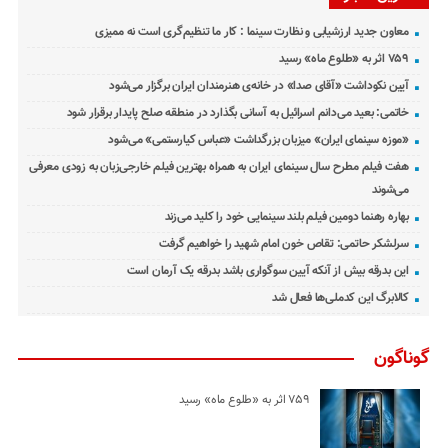
معاون جدید ارزشیابی و نظارت سینما : کار ما تنظیم‌گری است نه ممیزی
۷۵۹ اثر به «طلوع ماه» رسید
آیین نکوداشت «آقای صدا» در خانه‌ی هنرمندان ایران برگزار می‌شود
خاتمی: بعید می‌دانم اسرائیل به آسانی بگذارد در منطقه صلح پایدار برقرار شود
«موزه سینمای ایران» میزبان بزرگداشت «عباس کیارستمی» می‌شود
هفت فیلم مطرح سال سینمای ایران به همراه بهترین فیلم خارجی‌زبان به زودی معرفی
می‌شوند
بهاره رهنما دومین فیلم بلند سینمایی خود را کلید می‌زند
سرلشکر حاتمی: تقاص خون امام شهید را خواهیم گرفت
این بدرقه بیش از آنکه آیین سوگواری باشد بدرقه یک آرمان است
کالابرگ این کدملی‌ها فعال شد
گوناگون
۷۵۹ اثر به «طلوع ماه» رسید