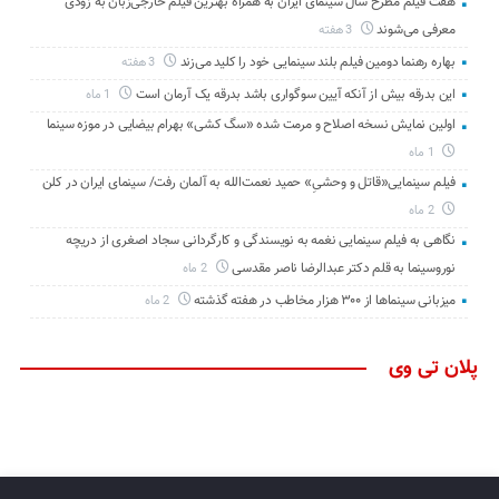
هفت فیلم مطرح سال سینمای ایران به همراه بهترین فیلم خارجی‌زبان به زودی
معرفی می‌شوند
3 هفته
بهاره رهنما دومین فیلم بلند سینمایی خود را کلید می‌زند
3 هفته
این بدرقه بیش از آنکه آیین سوگواری باشد بدرقه یک آرمان است
1 ماه
اولین نمایش نسخه اصلاح و مرمت شده «سگ کشی» بهرام بیضایی در موزه سینما
1 ماه
فیلم سینمایی«قاتل و وحشیِ» حمید نعمت‌الله به آلمان رفت/ سینمای ایران در کلن
2 ماه
نگاهی به فیلم سینمایی نغمه به نویسندگی و کارگردانی سجاد اصغری از دریچه
نوروسینما به قلم دکتر عبدالرضا ناصر مقدسی
2 ماه
میزبانی سینماها از ۳۰۰ هزار مخاطب در هفته گذشته
2 ماه
پلان تی وی