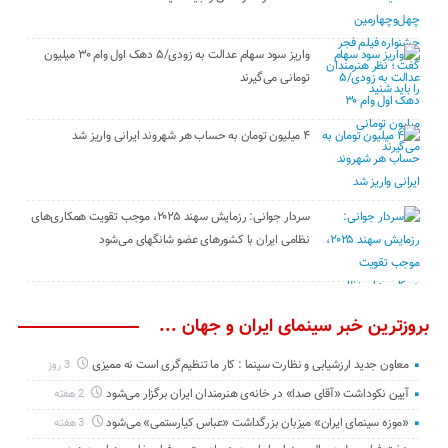
واریز سود سهام عدالت به زودی/۵ دهک اول وام ۳۰ میلیون
تومانی می‌گیرند
۴ میلیون تومان به حساب هر شهروند ایرانی واریز شد
سردار جوانی: رزمایش سهند ۲۰۲۵، موجب تقویت همکاری‌های
نظامی ایران با کشور‌های عضو شانگهای می‌شود
بروزترین خبر سینمای ایران و جهان ...
معاون جدید ارزشیابی و نظارت سینما : کار ما تنظیم‌گری است نه ممیزی
3 روز
آیین نکوداشت «آقای صدا» در خانه‌ی هنرمندان ایران برگزار می‌شود
2 هفته
«موزه سینمای ایران» میزبان بزرگداشت «عباس کیارستمی» می‌شود
3 هفته