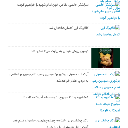
سرلشکر حاتمی: تقاص خون امام شهید را خواهیم گرفت
کالابرگ این کدملی‌ها فعال شد
دومین پویش «وطن به روایت من» تمدید شد
آیت الله حسینی بوشهری: سومین رهبر نظام جمهوری اسلامی
به زودی اعلام خواهد شد
۱۰۴ شهید و ۳۲ مجروح نتیجه حمله آمریکا به ناو دنا
دکتر پزشکیان در اختتامیه چهل‌وچهارمین جشنواره فیلم فجر
گفت ؛ نظر هنرمندان را باید شنید