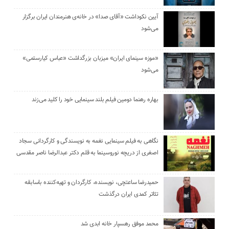
آیین نکوداشت «آقای صدا» در خانه‌ی هنرمندان ایران برگزار
می‌شود
«موزه سینمای ایران» میزبان بزرگداشت «عباس کیارستمی»
می‌شود
بهاره رهنما دومین فیلم بلند سینمایی خود را کلید می‌زند
نگاهی به فیلم سینمایی نغمه به نویسندگی و کارگردانی سجاد
اصغری از دریچه نوروسینما به قلم دکتر عبدالرضا ناصر مقدسی
حمیدرضا ساعتچی، نویسنده، کارگردان و تهیه‌کننده باسابقه
تئاتر کمدی ایران درگذشت
محمد موفق رهسپار خانه ابدی شد