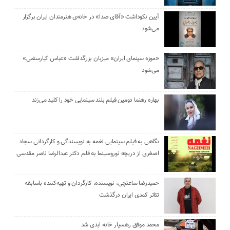
آیین نکوداشت «آقای صدا» در خانه‌ی هنرمندان ایران برگزار
می‌شود
«موزه سینمای ایران» میزبان بزرگداشت «عباس کیارستمی»
می‌شود
بهاره رهنما دومین فیلم بلند سینمایی خود را کلید می‌زند
نگاهی به فیلم سینمایی نغمه به نویسندگی و کارگردانی سجاد
اصغری از دریچه نوروسینما به قلم دکتر عبدالرضا ناصر مقدسی
حمیدرضا ساعتچی، نویسنده، کارگردان و تهیه‌کننده باسابقه
تئاتر کمدی ایران درگذشت
محمد موفق رهسپار خانه ابدی شد