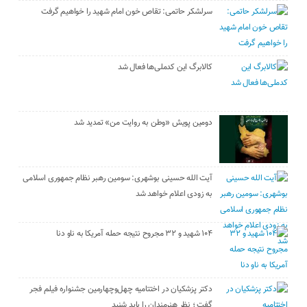
سرلشکر حاتمی: تقاص خون امام شهید را خواهیم گرفت
کالابرگ این کدملی‌ها فعال شد
دومین پویش «وطن به روایت من» تمدید شد
آیت الله حسینی بوشهری: سومین رهبر نظام جمهوری اسلامی
به زودی اعلام خواهد شد
۱۰۴ شهید و ۳۲ مجروح نتیجه حمله آمریکا به ناو دنا
دکتر پزشکیان در اختتامیه چهل‌وچهارمین جشنواره فیلم فجر
گفت ؛ نظر هنرمندان را باید شنید