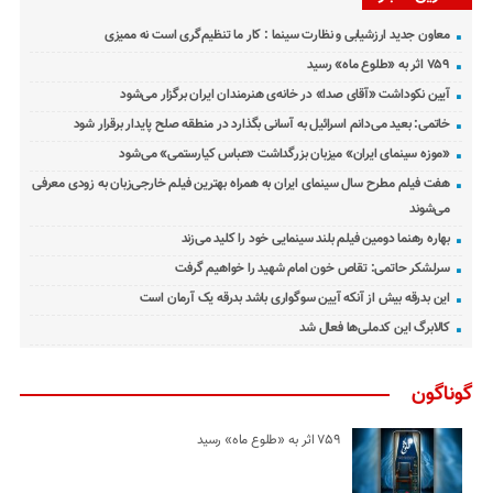
معاون جدید ارزشیابی و نظارت سینما : کار ما تنظیم‌گری است نه ممیزی
۷۵۹ اثر به «طلوع ماه» رسید
آیین نکوداشت «آقای صدا» در خانه‌ی هنرمندان ایران برگزار می‌شود
خاتمی: بعید می‌دانم اسرائیل به آسانی بگذارد در منطقه صلح پایدار برقرار شود
«موزه سینمای ایران» میزبان بزرگداشت «عباس کیارستمی» می‌شود
هفت فیلم مطرح سال سینمای ایران به همراه بهترین فیلم خارجی‌زبان به زودی معرفی
می‌شوند
بهاره رهنما دومین فیلم بلند سینمایی خود را کلید می‌زند
سرلشکر حاتمی: تقاص خون امام شهید را خواهیم گرفت
این بدرقه بیش از آنکه آیین سوگواری باشد بدرقه یک آرمان است
کالابرگ این کدملی‌ها فعال شد
گوناگون
۷۵۹ اثر به «طلوع ماه» رسید