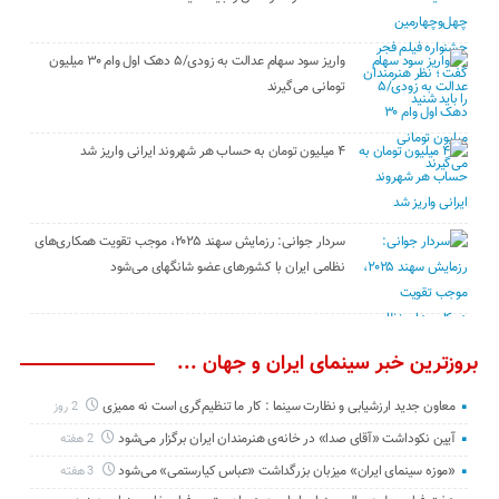
واریز سود سهام عدالت به زودی/۵ دهک اول وام ۳۰ میلیون
تومانی می‌گیرند
۴ میلیون تومان به حساب هر شهروند ایرانی واریز شد
سردار جوانی: رزمایش سهند ۲۰۲۵، موجب تقویت همکاری‌های
نظامی ایران با کشور‌های عضو شانگهای می‌شود
بروزترین خبر سینمای ایران و جهان ...
معاون جدید ارزشیابی و نظارت سینما : کار ما تنظیم‌گری است نه ممیزی
2 روز
آیین نکوداشت «آقای صدا» در خانه‌ی هنرمندان ایران برگزار می‌شود
2 هفته
«موزه سینمای ایران» میزبان بزرگداشت «عباس کیارستمی» می‌شود
3 هفته