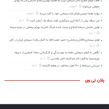
هفت فیلم مطرح سال سینمای ایران به همراه بهترین فیلم خارجی‌زبان به زودی
معرفی می‌شوند
3 هفته
بهاره رهنما دومین فیلم بلند سینمایی خود را کلید می‌زند
3 هفته
این بدرقه بیش از آنکه آیین سوگواری باشد بدرقه یک آرمان است
1 ماه
اولین نمایش نسخه اصلاح و مرمت شده «سگ کشی» بهرام بیضایی در موزه سینما
1 ماه
فیلم سینمایی«قاتل و وحشیِ» حمید نعمت‌الله به آلمان رفت/ سینمای ایران در کلن
2 ماه
نگاهی به فیلم سینمایی نغمه به نویسندگی و کارگردانی سجاد اصغری از دریچه
نوروسینما به قلم دکتر عبدالرضا ناصر مقدسی
2 ماه
میزبانی سینماها از ۳۰۰ هزار مخاطب در هفته گذشته
2 ماه
پلان تی وی