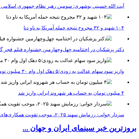
آیت الله حسینی بوشهری: سومین رهبر نظام جمهوری اسلامی ب
۱۰۴ شهید و ۳۲ مجروح نتیجه حمله آمریکا به ناو دنا
دکتر پزشکیان در اختتامیه چهل‌وچهارمین جشنواره فیلم فجر گفت
واریز سود سهام عدالت به زودی/۵ دهک اول وام ۳۰ میلیون تومانی می‌گیرند
۴ میلیون تومان به حساب هر شهروند ایرانی واریز شد
سردار جوانی: رزمایش سهند ۲۰۲۵، موجب تقویت همکاری‌های نظامی ایران با کشور‌های عضو شانگهای می‌شود
بروزترین خبر سینمای ایران و جهان ...