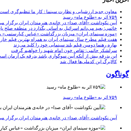
معاون جدید ارزشیابی و نظارت سینما : کار ما تنظیم‌گری است
۷۵۹ اثر به «طلوع ماه» رسید
آیین نکوداشت «آقای صدا» در خانه‌ی هنرمندان ایران برگزار می
خاتمی: بعید می‌دانم اسرائیل به آسانی بگذارد در منطقه صلح پای
«موزه سینمای ایران» میزبان بزرگداشت «عباس کیارستمی» م
هفت فیلم مطرح سال سینمای ایران به همراه بهترین فیلم خار
بهاره رهنما دومین فیلم بلند سینمایی خود را کلید می‌زند
سرلشکر حاتمی: تقاص خون امام شهید را خواهیم گرفت
این بدرقه بیش از آنکه آیین سوگواری باشد بدرقه یک آرمان اس
کالابرگ این کدملی‌ها فعال شد
گوناگون
۷۵۹ اثر به «طلوع ماه» رسید
آیین نکوداشت «آقای صدا» در خانه‌ی هنرمندان ایران برگزار می