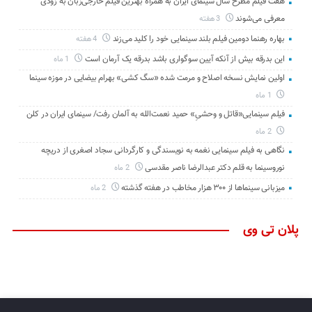
هفت فیلم مطرح سال سینمای ایران به همراه بهترین فیلم خارجی‌زبان به زودی
معرفی می‌شوند
3 هفته
بهاره رهنما دومین فیلم بلند سینمایی خود را کلید می‌زند
4 هفته
این بدرقه بیش از آنکه آیین سوگواری باشد بدرقه یک آرمان است
1 ماه
اولین نمایش نسخه اصلاح و مرمت شده «سگ کشی» بهرام بیضایی در موزه سینما
1 ماه
فیلم سینمایی«قاتل و وحشیِ» حمید نعمت‌الله به آلمان رفت/ سینمای ایران در کلن
2 ماه
نگاهی به فیلم سینمایی نغمه به نویسندگی و کارگردانی سجاد اصغری از دریچه
نوروسینما به قلم دکتر عبدالرضا ناصر مقدسی
2 ماه
میزبانی سینماها از ۳۰۰ هزار مخاطب در هفته گذشته
2 ماه
پلان تی وی