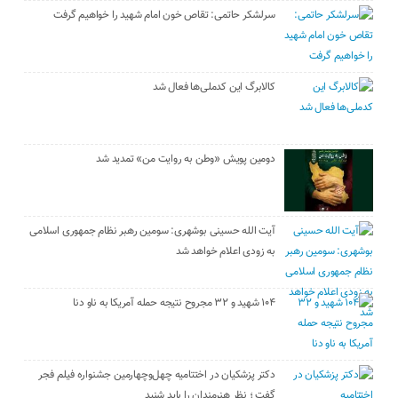
سرلشکر حاتمی: تقاص خون امام شهید را خواهیم گرفت
کالابرگ این کدملی‌ها فعال شد
دومین پویش «وطن به روایت من» تمدید شد
آیت الله حسینی بوشهری: سومین رهبر نظام جمهوری اسلامی
به زودی اعلام خواهد شد
۱۰۴ شهید و ۳۲ مجروح نتیجه حمله آمریکا به ناو دنا
دکتر پزشکیان در اختتامیه چهل‌وچهارمین جشنواره فیلم فجر
گفت ؛ نظر هنرمندان را باید شنید