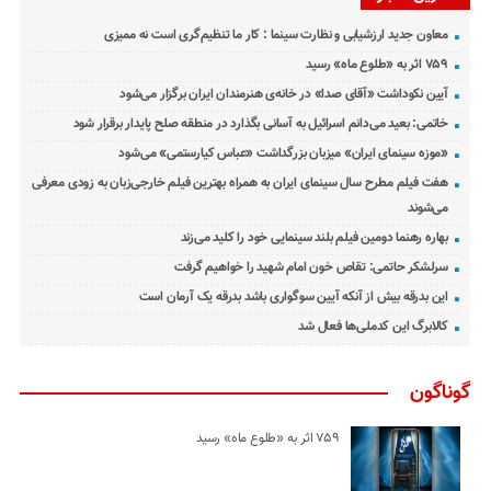
معاون جدید ارزشیابی و نظارت سینما : کار ما تنظیم‌گری است نه ممیزی
۷۵۹ اثر به «طلوع ماه» رسید
آیین نکوداشت «آقای صدا» در خانه‌ی هنرمندان ایران برگزار می‌شود
خاتمی: بعید می‌دانم اسرائیل به آسانی بگذارد در منطقه صلح پایدار برقرار شود
«موزه سینمای ایران» میزبان بزرگداشت «عباس کیارستمی» می‌شود
هفت فیلم مطرح سال سینمای ایران به همراه بهترین فیلم خارجی‌زبان به زودی معرفی
می‌شوند
بهاره رهنما دومین فیلم بلند سینمایی خود را کلید می‌زند
سرلشکر حاتمی: تقاص خون امام شهید را خواهیم گرفت
این بدرقه بیش از آنکه آیین سوگواری باشد بدرقه یک آرمان است
کالابرگ این کدملی‌ها فعال شد
گوناگون
۷۵۹ اثر به «طلوع ماه» رسید