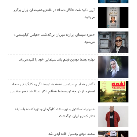
آیین نکوداشت «آقای صدا» در خانه‌ی هنرمندان ایران برگزار
می‌شود
«موزه سینمای ایران» میزبان بزرگداشت «عباس کیارستمی»
می‌شود
بهاره رهنما دومین فیلم بلند سینمایی خود را کلید می‌زند
نگاهی به فیلم سینمایی نغمه به نویسندگی و کارگردانی سجاد
اصغری از دریچه نوروسینما به قلم دکتر عبدالرضا ناصر مقدسی
حمیدرضا ساعتچی، نویسنده، کارگردان و تهیه‌کننده باسابقه
تئاتر کمدی ایران درگذشت
محمد موفق رهسپار خانه ابدی شد