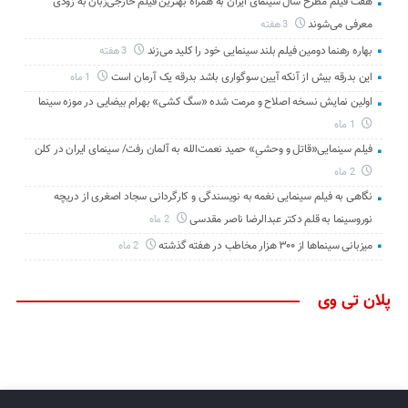
هفت فیلم مطرح سال سینمای ایران به همراه بهترین فیلم خارجی‌زبان به زودی
معرفی می‌شوند
3 هفته
بهاره رهنما دومین فیلم بلند سینمایی خود را کلید می‌زند
3 هفته
این بدرقه بیش از آنکه آیین سوگواری باشد بدرقه یک آرمان است
1 ماه
اولین نمایش نسخه اصلاح و مرمت شده «سگ کشی» بهرام بیضایی در موزه سینما
1 ماه
فیلم سینمایی«قاتل و وحشیِ» حمید نعمت‌الله به آلمان رفت/ سینمای ایران در کلن
2 ماه
نگاهی به فیلم سینمایی نغمه به نویسندگی و کارگردانی سجاد اصغری از دریچه
نوروسینما به قلم دکتر عبدالرضا ناصر مقدسی
2 ماه
میزبانی سینماها از ۳۰۰ هزار مخاطب در هفته گذشته
2 ماه
پلان تی وی