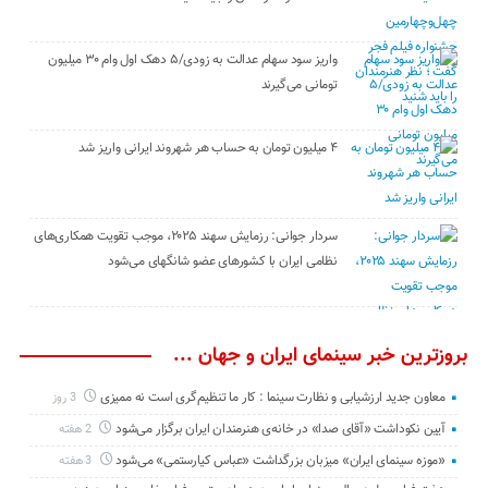
واریز سود سهام عدالت به زودی/۵ دهک اول وام ۳۰ میلیون
تومانی می‌گیرند
۴ میلیون تومان به حساب هر شهروند ایرانی واریز شد
سردار جوانی: رزمایش سهند ۲۰۲۵، موجب تقویت همکاری‌های
نظامی ایران با کشور‌های عضو شانگهای می‌شود
بروزترین خبر سینمای ایران و جهان ...
معاون جدید ارزشیابی و نظارت سینما : کار ما تنظیم‌گری است نه ممیزی
3 روز
آیین نکوداشت «آقای صدا» در خانه‌ی هنرمندان ایران برگزار می‌شود
2 هفته
«موزه سینمای ایران» میزبان بزرگداشت «عباس کیارستمی» می‌شود
3 هفته