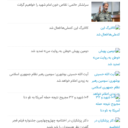
سرلشکر حاتمی: تقاص خون امام شهید را خواهیم گرفت
کالابرگ این کدملی‌ها فعال شد
دومین پویش «وطن به روایت من» تمدید شد
آیت الله حسینی بوشهری: سومین رهبر نظام جمهوری اسلامی
به زودی اعلام خواهد شد
۱۰۴ شهید و ۳۲ مجروح نتیجه حمله آمریکا به ناو دنا
دکتر پزشکیان در اختتامیه چهل‌وچهارمین جشنواره فیلم فجر
گفت ؛ نظر هنرمندان را باید شنید