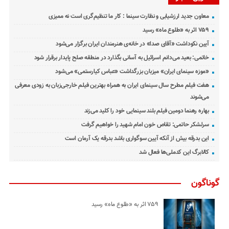
معاون جدید ارزشیابی و نظارت سینما : کار ما تنظیم‌گری است نه ممیزی
۷۵۹ اثر به «طلوع ماه» رسید
آیین نکوداشت «آقای صدا» در خانه‌ی هنرمندان ایران برگزار می‌شود
خاتمی: بعید می‌دانم اسرائیل به آسانی بگذارد در منطقه صلح پایدار برقرار شود
«موزه سینمای ایران» میزبان بزرگداشت «عباس کیارستمی» می‌شود
هفت فیلم مطرح سال سینمای ایران به همراه بهترین فیلم خارجی‌زبان به زودی معرفی
می‌شوند
بهاره رهنما دومین فیلم بلند سینمایی خود را کلید می‌زند
سرلشکر حاتمی: تقاص خون امام شهید را خواهیم گرفت
این بدرقه بیش از آنکه آیین سوگواری باشد بدرقه یک آرمان است
کالابرگ این کدملی‌ها فعال شد
گوناگون
۷۵۹ اثر به «طلوع ماه» رسید