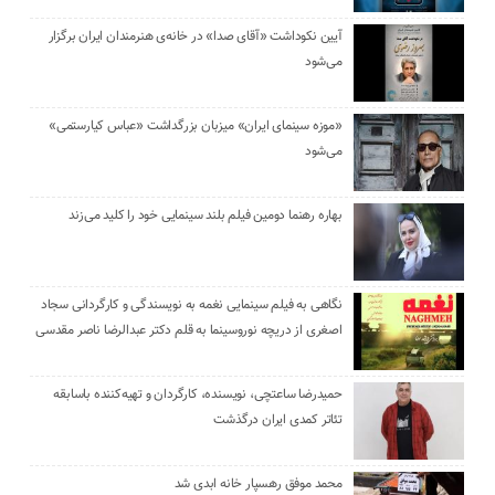
آیین نکوداشت «آقای صدا» در خانه‌ی هنرمندان ایران برگزار
می‌شود
«موزه سینمای ایران» میزبان بزرگداشت «عباس کیارستمی»
می‌شود
بهاره رهنما دومین فیلم بلند سینمایی خود را کلید می‌زند
نگاهی به فیلم سینمایی نغمه به نویسندگی و کارگردانی سجاد
اصغری از دریچه نوروسینما به قلم دکتر عبدالرضا ناصر مقدسی
حمیدرضا ساعتچی، نویسنده، کارگردان و تهیه‌کننده باسابقه
تئاتر کمدی ایران درگذشت
محمد موفق رهسپار خانه ابدی شد