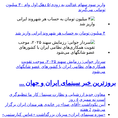
واریز سود سهام عدالت به زودی/۵ دهک اول وام ۳۰ میلیون
تومانی می‌گیرند
۴ میلیون تومان به حساب هر شهروند ایرانی واریز شد
سردار جوانی: رزمایش سهند ۲۰۲۵، موجب تقویت
همکاری‌های نظامی ایران با کشور‌های عضو شانگهای
می‌شود
بروزترین خبر سینمای ایران و جهان ...
معاون جدید ارزشیابی و نظارت سینما : کار ما تنظیم‌گری
است نه ممیزی
4 روز
آیین نکوداشت «آقای صدا» در خانه‌ی هنرمندان ایران برگزار
می‌شود
2 هفته
«موزه سینمای ایران» میزبان بزرگداشت «عباس کیارستمی»