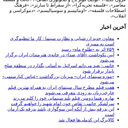
معاصر»، «فلسفه تجربه‌گرا»، «از سقراط تا سارتر»، «فرهنگ
اصطلاحات فلسفه»، «اومانیسم و سوسیالیسم»، «دموکراسی و
انقلاب»،
آخرین اخبار
معاون جدید ارزشیابی و نظارت سینما : کار ما تنظیم‌گری
است نه ممیزی
۷۵۹ اثر به «طلوع ماه» رسید
آیین نکوداشت «آقای صدا» در خانه‌ی هنرمندان ایران برگزار
می‌شود
خاتمی: بعید می‌دانم اسرائیل به آسانی بگذارد در منطقه صلح
پایدار برقرار شود
«موزه سینمای ایران» میزبان بزرگداشت «عباس کیارستمی»
می‌شود
هفت فیلم مطرح سال سینمای ایران به همراه بهترین فیلم
خارجی‌زبان به زودی معرفی می‌شوند
بهاره رهنما دومین فیلم بلند سینمایی خود را کلید می‌زند
سرلشکر حاتمی: تقاص خون امام شهید را خواهیم گرفت
این بدرقه بیش از آنکه آیین سوگواری باشد بدرقه یک آرمان
است
کالابرگ این کدملی‌ها فعال شد