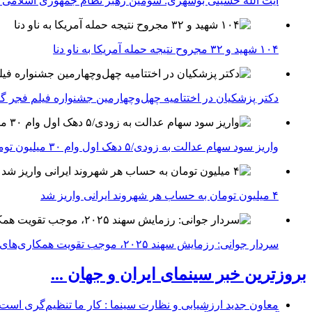
آیت الله حسینی بوشهری: سومین رهبر نظام جمهوری اسلامی ب
۱۰۴ شهید و ۳۲ مجروح نتیجه حمله آمریکا به ناو دنا
دکتر پزشکیان در اختتامیه چهل‌وچهارمین جشنواره فیلم فجر گفت
واریز سود سهام عدالت به زودی/۵ دهک اول وام ۳۰ میلیون تومانی می‌گیرند
۴ میلیون تومان به حساب هر شهروند ایرانی واریز شد
سردار جوانی: رزمایش سهند ۲۰۲۵، موجب تقویت همکاری‌های نظامی ایران با کشور‌های عضو شانگهای می‌شود
بروزترین خبر سینمای ایران و جهان ...
معاون جدید ارزشیابی و نظارت سینما : کار ما تنظیم‌گری است