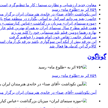
معاون جدید ارزشیابی و نظارت سینما : کار ما تنظیم‌گری است
۷۵۹ اثر به «طلوع ماه» رسید
آیین نکوداشت «آقای صدا» در خانه‌ی هنرمندان ایران برگزار می
خاتمی: بعید می‌دانم اسرائیل به آسانی بگذارد در منطقه صلح پای
«موزه سینمای ایران» میزبان بزرگداشت «عباس کیارستمی» م
هفت فیلم مطرح سال سینمای ایران به همراه بهترین فیلم خار
بهاره رهنما دومین فیلم بلند سینمایی خود را کلید می‌زند
سرلشکر حاتمی: تقاص خون امام شهید را خواهیم گرفت
این بدرقه بیش از آنکه آیین سوگواری باشد بدرقه یک آرمان اس
کالابرگ این کدملی‌ها فعال شد
گوناگون
۷۵۹ اثر به «طلوع ماه» رسید
آیین نکوداشت «آقای صدا» در خانه‌ی هنرمندان ایران برگزار می