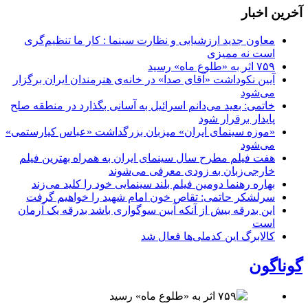
آخرین اخبار
معاون جدید ارزشیابی و نظارت سینما : کار ما تنظیم‌گری
است نه ممیزی
۷۵۹ اثر به «طلوع ماه» رسید
آیین نکوداشت «آقای صدا» در خانه‌ی هنرمندان ایران برگزار
می‌شود
خاتمی: بعید می‌دانم اسرائیل به آسانی بگذارد در منطقه صلح
پایدار برقرار شود
«موزه سینمای ایران» میزبان بزرگداشت «عباس کیارستمی»
می‌شود
هفت فیلم مطرح سال سینمای ایران به همراه بهترین فیلم
خارجی‌زبان به زودی معرفی می‌شوند
بهاره رهنما دومین فیلم بلند سینمایی خود را کلید می‌زند
سرلشکر حاتمی: تقاص خون امام شهید را خواهیم گرفت
این بدرقه بیش از آنکه آیین سوگواری باشد بدرقه یک آرمان
است
کالابرگ این کدملی‌ها فعال شد
گوناگون