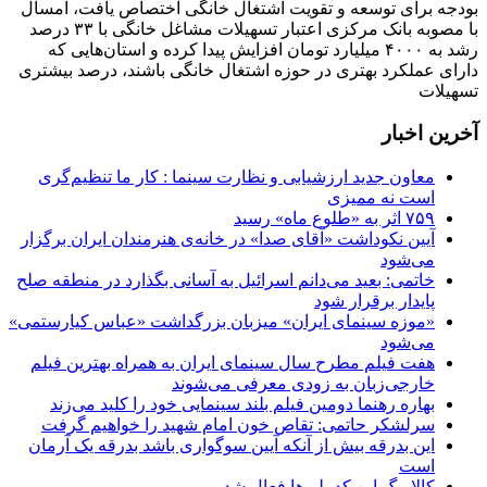
بودجه برای توسعه و تقویت اشتغال خانگی اختصاص یافت، امسال
با مصوبه بانک مرکزی اعتبار تسهیلات مشاغل خانگی با ۳۳ درصد
رشد به ۴۰۰۰ میلیارد تومان افزایش پیدا کرده و استان‌هایی که
دارای عملکرد بهتری در حوزه اشتغال خانگی باشند، درصد بیشتری
تسهیلات
آخرین اخبار
معاون جدید ارزشیابی و نظارت سینما : کار ما تنظیم‌گری
است نه ممیزی
۷۵۹ اثر به «طلوع ماه» رسید
آیین نکوداشت «آقای صدا» در خانه‌ی هنرمندان ایران برگزار
می‌شود
خاتمی: بعید می‌دانم اسرائیل به آسانی بگذارد در منطقه صلح
پایدار برقرار شود
«موزه سینمای ایران» میزبان بزرگداشت «عباس کیارستمی»
می‌شود
هفت فیلم مطرح سال سینمای ایران به همراه بهترین فیلم
خارجی‌زبان به زودی معرفی می‌شوند
بهاره رهنما دومین فیلم بلند سینمایی خود را کلید می‌زند
سرلشکر حاتمی: تقاص خون امام شهید را خواهیم گرفت
این بدرقه بیش از آنکه آیین سوگواری باشد بدرقه یک آرمان
است
کالابرگ این کدملی‌ها فعال شد