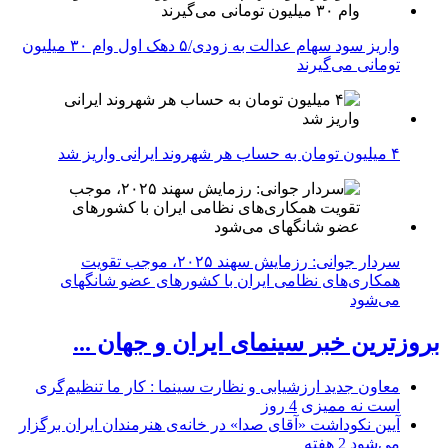
واریز سود سهام عدالت به زودی/۵ دهک اول وام ۳۰ میلیون
تومانی می‌گیرند
۴ میلیون تومان به حساب هر شهروند ایرانی واریز شد
سردار جوانی: رزمایش سهند ۲۰۲۵، موجب تقویت
همکاری‌های نظامی ایران با کشور‌های عضو شانگهای
می‌شود
بروزترین خبر سینمای ایران و جهان ...
معاون جدید ارزشیابی و نظارت سینما : کار ما تنظیم‌گری
است نه ممیزی
4 روز
آیین نکوداشت «آقای صدا» در خانه‌ی هنرمندان ایران برگزار
می‌شود
2 هفته