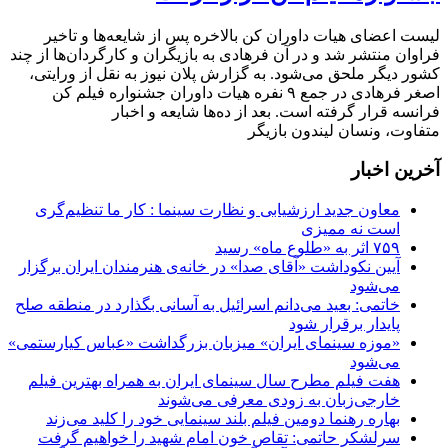
لیست اعضای هیات داوران کن بالاخره پس از شایعه‌ها و تاخیر
فراوان منتشر شد و در آن فرهادی به بازیگران و کارگردان‌ها از چند
کشور دیگر ملحق می‌شود. به گزارش پلان نیوز به نقل از ورایتی،
اصغر فرهادی در جمع ۹ نفره هیات داوران جشنواره فیلم کن
فرانسه قرار گرفته است. بعد از ده‌ها شایعه و اخبار
متفاوت، ونسان لیندون بازیگر
آخرین اخبار
معاون جدید ارزشیابی و نظارت سینما : کار ما تنظیم‌گری
است نه ممیزی
۷۵۹ اثر به «طلوع ماه» رسید
آیین نکوداشت «آقای صدا» در خانه‌ی هنرمندان ایران برگزار
می‌شود
خاتمی: بعید می‌دانم اسرائیل به آسانی بگذارد در منطقه صلح
پایدار برقرار شود
«موزه سینمای ایران» میزبان بزرگداشت «عباس کیارستمی»
می‌شود
هفت فیلم مطرح سال سینمای ایران به همراه بهترین فیلم
خارجی‌زبان به زودی معرفی می‌شوند
بهاره رهنما دومین فیلم بلند سینمایی خود را کلید می‌زند
سرلشکر حاتمی: تقاص خون امام شهید را خواهیم گرفت