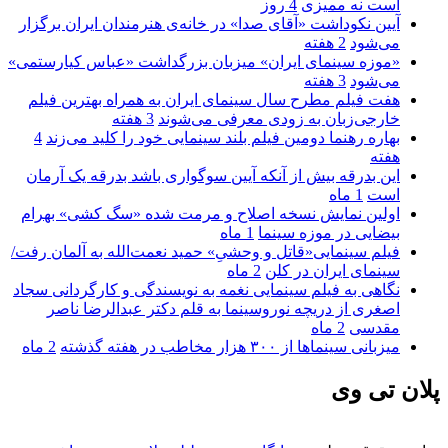
است نه ممیزی
4 روز
آیین نکوداشت «آقای صدا» در خانه‌ی هنرمندان ایران برگزار
می‌شود
2 هفته
«موزه سینمای ایران» میزبان بزرگداشت «عباس کیارستمی»
می‌شود
3 هفته
هفت فیلم مطرح سال سینمای ایران به همراه بهترین فیلم
خارجی‌زبان به زودی معرفی می‌شوند
3 هفته
بهاره رهنما دومین فیلم بلند سینمایی خود را کلید می‌زند
4
هفته
این بدرقه بیش از آنکه آیین سوگواری باشد بدرقه یک آرمان
است
1 ماه
اولین نمایش نسخه اصلاح و مرمت شده «سگ کشی» بهرام
بیضایی در موزه سینما
1 ماه
فیلم سینمایی«قاتل و وحشیِ» حمید نعمت‌الله به آلمان رفت/
سینمای ایران در کلن
2 ماه
نگاهی به فیلم سینمایی نغمه به نویسندگی و کارگردانی سجاد
اصغری از دریچه نوروسینما به قلم دکتر عبدالرضا ناصر
مقدسی
2 ماه
میزبانی سینماها از ۳۰۰ هزار مخاطب در هفته گذشته
2 ماه
پلان تی وی