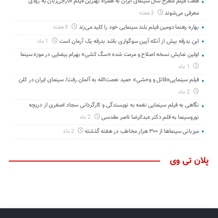
هفت فیلم مطرح سال سینمای ایران به همراه بهترین فیلم خارجی‌زبان به زودی
معرفی می‌شوند
3 هفته
بهاره رهنما دومین فیلم بلند سینمایی خود را کلید می‌زند
3 هفته
این بدرقه بیش از آنکه آیین سوگواری باشد بدرقه یک آرمان است
1 ماه
اولین نمایش نسخه اصلاح و مرمت شده «سگ کشی» بهرام بیضایی در موزه سینما
1 ماه
فیلم سینمایی«قاتل و وحشیِ» حمید نعمت‌الله به آلمان رفت/ سینمای ایران در کلن
2 ماه
نگاهی به فیلم سینمایی نغمه به نویسندگی و کارگردانی سجاد اصغری از دریچه
نوروسینما به قلم دکتر عبدالرضا ناصر مقدسی
2 ماه
میزبانی سینماها از ۳۰۰ هزار مخاطب در هفته گذشته
2 ماه
پلان تی وی