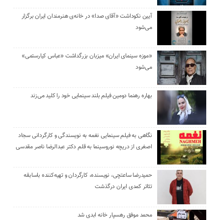
آیین نکوداشت «آقای صدا» در خانه‌ی هنرمندان ایران برگزار
می‌شود
«موزه سینمای ایران» میزبان بزرگداشت «عباس کیارستمی»
می‌شود
بهاره رهنما دومین فیلم بلند سینمایی خود را کلید می‌زند
نگاهی به فیلم سینمایی نغمه به نویسندگی و کارگردانی سجاد
اصغری از دریچه نوروسینما به قلم دکتر عبدالرضا ناصر مقدسی
حمیدرضا ساعتچی، نویسنده، کارگردان و تهیه‌کننده باسابقه
تئاتر کمدی ایران درگذشت
محمد موفق رهسپار خانه ابدی شد