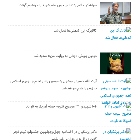
سرلشکر حاتمی: تقاص خون امام شهید را خواهیم گرفت
کالابرگ این کدملی‌ها فعال شد
دومین پویش «وطن به روایت من» تمدید شد
آیت الله حسینی بوشهری: سومین رهبر نظام جمهوری اسلامی
به زودی اعلام خواهد شد
۱۰۴ شهید و ۳۲ مجروح نتیجه حمله آمریکا به ناو دنا
دکتر پزشکیان در اختتامیه چهل‌وچهارمین جشنواره فیلم فجر
گفت ؛ نظر هنرمندان را باید شنید