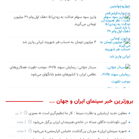
واریز سود سهام عدالت به زودی/۵ دهک اول وام ۳۰ میلیون
تومانی می‌گیرند
۴ میلیون تومان به حساب هر شهروند ایرانی واریز شد
سردار جوانی: رزمایش سهند ۲۰۲۵، موجب تقویت همکاری‌های
نظامی ایران با کشور‌های عضو شانگهای می‌شود
بروزترین خبر سینمای ایران و جهان ...
معاون جدید ارزشیابی و نظارت سینما : کار ما تنظیم‌گری است نه ممیزی
3 روز
آیین نکوداشت «آقای صدا» در خانه‌ی هنرمندان ایران برگزار می‌شود
2 هفته
«موزه سینمای ایران» میزبان بزرگداشت «عباس کیارستمی» می‌شود
3 هفته