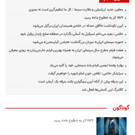
معاون جدید ارزشیابی و نظارت سینما : کار ما تنظیم‌گری است نه ممیزی
۷۵۹ اثر به «طلوع ماه» رسید
آیین نکوداشت «آقای صدا» در خانه‌ی هنرمندان ایران برگزار می‌شود
خاتمی: بعید می‌دانم اسرائیل به آسانی بگذارد در منطقه صلح پایدار برقرار شود
«موزه سینمای ایران» میزبان بزرگداشت «عباس کیارستمی» می‌شود
هفت فیلم مطرح سال سینمای ایران به همراه بهترین فیلم خارجی‌زبان به زودی معرفی
می‌شوند
بهاره رهنما دومین فیلم بلند سینمایی خود را کلید می‌زند
سرلشکر حاتمی: تقاص خون امام شهید را خواهیم گرفت
این بدرقه بیش از آنکه آیین سوگواری باشد بدرقه یک آرمان است
کالابرگ این کدملی‌ها فعال شد
گوناگون
۷۵۹ اثر به «طلوع ماه» رسید