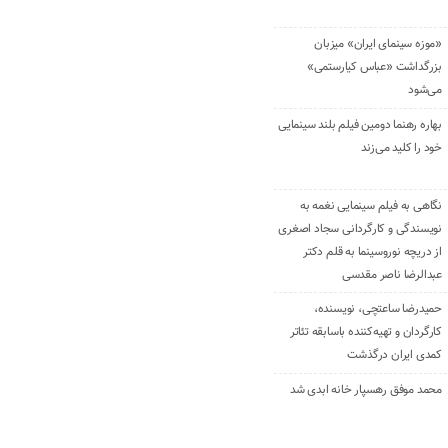
«موزه سینمای ایران» میزبان
بزرگداشت «عباس کیارستمی»
می‌شود
بهاره رهنما دومین فیلم بلند سینمایی
خود را کلید می‌زند
نگاهی به فیلم سینمایی نغمه به
نویسندگی و کارگردانی سجاد اصغری
از دریچه نوروسینما به قلم دکتر
عبدالرضا ناصر مقدسی
حمیدرضا ساعتچی، نویسنده،
کارگردان و تهیه‌کننده باسابقه تئاتر
کمدی ایران درگذشت
محمد موفق رهسپار خانه ابدی شد