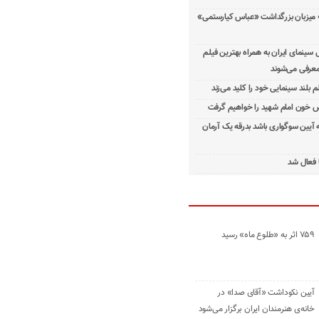
 میزبان بزرگداشت «عباس کیارستمی»
ینمای ایران به همراه بهترین فیلم
معرفی می‌شوند
م بلند سینمایی خود را کلید می‌زند
 خون امام شهید را خواهیم گرفت
ه آیین سوگواری باشد بدرقه یک آرمان
 فعال شد
۷۵۹ اثر به «طلوع ماه» رسید
آیین نکوداشت «آقای صدا» در
خانه‌ی هنرمندان ایران برگزار می‌شود