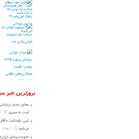
بروزترین خبر سین
معاون جدید ارزشیابی 
است نه ممیزی
2 روز
آیین نکوداشت «آقای ص
می‌شود
2 هفته
«موزه سینمای ایران