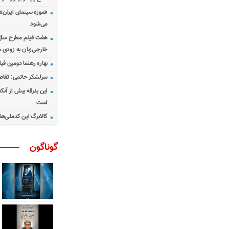
«موزه سینمای ایران»
می‌شود
هفت فیلم مطرح سال س
خارجی‌زبان به زودی 
بهاره رهنما دومین فیل
سرلشکر حاتمی: تقاص
این بدرقه بیش از آنک
است
کالابرگ این کدملی‌ها
گوناگون