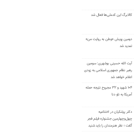
کالابرگ این کدملی‌ها فعال شد
دومین پویش «وطن به روایت من»
تمدید شد
آیت الله حسینی بوشهری: سومین
رهبر نظام جمهوری اسلامی به زودی
اعلام خواهد شد
۱۰۴ شهید و ۳۲ مجروح نتیجه حمله
آمریکا به ناو دنا
دکتر پزشکیان در اختتامیه
چهل‌وچهارمین جشنواره فیلم فجر
گفت ؛ نظر هنرمندان را باید شنید