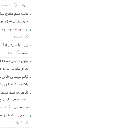
می‌شود
3 هفته
هفت فیلم مطرح سال س
خارجی‌زبان به زودی 
بهاره رهنما دومین فیل
3 هفته
این بدرقه بیش از آنک
است
1 ماه
اولین نمایش نسخه 
بهرام بیضایی در موزه
فیلم سینمایی«قاتل و
رفت/ سینمای ایران د
نگاهی به فیلم سینمای
سجاد اصغری از دریچه 
ناصر مقدسی
2 ماه
میزبانی سینماها از ۳۰۰ هزار مخاطب در هفته گذشته
2 ماه