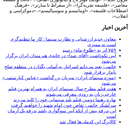
معاصر»، «فلسفه تجربه‌گرا»، «از سقراط تا سارتر»، «فرهنگ
اصطلاحات فلسفه»، «اومانیسم و سوسیالیسم»، «دموکراسی و
انقلاب»،
آخرین اخبار
معاون جدید ارزشیابی و نظارت سینما : کار ما تنظیم‌گری
است نه ممیزی
۷۵۹ اثر به «طلوع ماه» رسید
آیین نکوداشت «آقای صدا» در خانه‌ی هنرمندان ایران برگزار
می‌شود
خاتمی: بعید می‌دانم اسرائیل به آسانی بگذارد در منطقه صلح
پایدار برقرار شود
«موزه سینمای ایران» میزبان بزرگداشت «عباس کیارستمی»
می‌شود
هفت فیلم مطرح سال سینمای ایران به همراه بهترین فیلم
خارجی‌زبان به زودی معرفی می‌شوند
بهاره رهنما دومین فیلم بلند سینمایی خود را کلید می‌زند
سرلشکر حاتمی: تقاص خون امام شهید را خواهیم گرفت
این بدرقه بیش از آنکه آیین سوگواری باشد بدرقه یک آرمان
است
کالابرگ این کدملی‌ها فعال شد