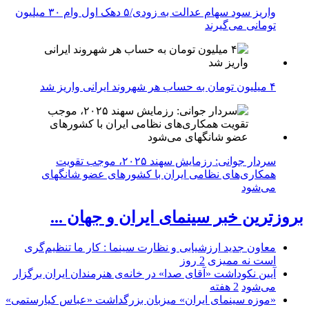
واریز سود سهام عدالت به زودی/۵ دهک اول وام ۳۰ میلیون
تومانی می‌گیرند
۴ میلیون تومان به حساب هر شهروند ایرانی واریز شد
سردار جوانی: رزمایش سهند ۲۰۲۵، موجب تقویت
همکاری‌های نظامی ایران با کشور‌های عضو شانگهای
می‌شود
بروزترین خبر سینمای ایران و جهان ...
معاون جدید ارزشیابی و نظارت سینما : کار ما تنظیم‌گری
است نه ممیزی
2 روز
آیین نکوداشت «آقای صدا» در خانه‌ی هنرمندان ایران برگزار
می‌شود
2 هفته
«موزه سینمای ایران» میزبان بزرگداشت «عباس کیارستمی»