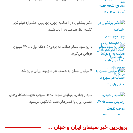
دکتر پزشکیان در اختتامیه چهل‌وچهارمین جشنواره فیلم فجر
گفت ؛ نظر هنرمندان را باید شنید
واریز سود سهام عدالت به زودی/۵ دهک اول وام ۳۰ میلیون
تومانی می‌گیرند
۴ میلیون تومان به حساب هر شهروند ایرانی واریز شد
سردار جوانی: رزمایش سهند ۲۰۲۵، موجب تقویت همکاری‌های
نظامی ایران با کشور‌های عضو شانگهای می‌شود
بروزترین خبر سینمای ایران و جهان ...