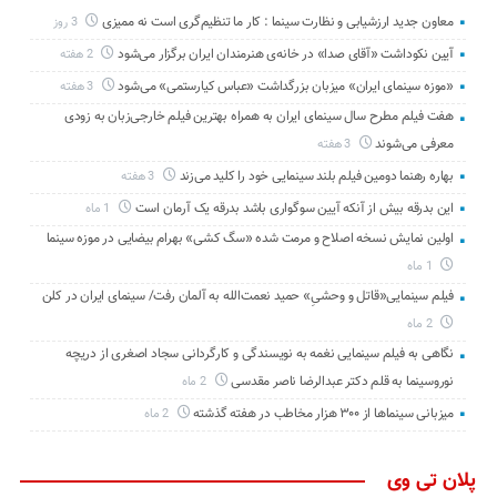
معاون جدید ارزشیابی و نظارت سینما : کار ما تنظیم‌گری است نه ممیزی
3 روز
آیین نکوداشت «آقای صدا» در خانه‌ی هنرمندان ایران برگزار می‌شود
2 هفته
«موزه سینمای ایران» میزبان بزرگداشت «عباس کیارستمی» می‌شود
3 هفته
هفت فیلم مطرح سال سینمای ایران به همراه بهترین فیلم خارجی‌زبان به زودی
معرفی می‌شوند
3 هفته
بهاره رهنما دومین فیلم بلند سینمایی خود را کلید می‌زند
3 هفته
این بدرقه بیش از آنکه آیین سوگواری باشد بدرقه یک آرمان است
1 ماه
اولین نمایش نسخه اصلاح و مرمت شده «سگ کشی» بهرام بیضایی در موزه سینما
1 ماه
فیلم سینمایی«قاتل و وحشیِ» حمید نعمت‌الله به آلمان رفت/ سینمای ایران در کلن
2 ماه
نگاهی به فیلم سینمایی نغمه به نویسندگی و کارگردانی سجاد اصغری از دریچه
نوروسینما به قلم دکتر عبدالرضا ناصر مقدسی
2 ماه
میزبانی سینماها از ۳۰۰ هزار مخاطب در هفته گذشته
2 ماه
پلان تی وی