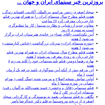
بروزترین خبر سینمای ایران و جهان ...
سجاد اصغری رئیس مراسم بین‌المللی آکادمی افسانه زندگی،
هفت فیلم مطرح سال سینمای ایران را به همراه بهترین فیلم
خارجی‌زبان معرفی کرد
10 ساعت
معاون جدید ارزشیابی و نظارت سینما : کار ما تنظیم‌گری
است نه ممیزی
6 روز
آیین نکوداشت «آقای صدا» در خانه‌ی هنرمندان ایران برگزار
می‌شود
2 هفته
«موزه سینمای ایران» میزبان بزرگداشت «عباس کیارستمی»
می‌شود
3 هفته
هفت فیلم مطرح سال سینمای ایران به همراه بهترین فیلم
خارجی‌زبان به زودی معرفی می‌شوند
3 هفته
بهاره رهنما دومین فیلم بلند سینمایی خود را کلید می‌زند
4
هفته
این بدرقه بیش از آنکه آیین سوگواری باشد بدرقه یک آرمان
است
1 ماه
اولین نمایش نسخه اصلاح و مرمت شده «سگ کشی» بهرام
بیضایی در موزه سینما
1 ماه
فیلم سینمایی«قاتل و وحشیِ» حمید نعمت‌الله به آلمان رفت/
سینمای ایران در کلن
2 ماه
نگاهی به فیلم سینمایی نغمه به نویسندگی و کارگردانی سجاد
اصغری از دریچه نوروسینما به قلم دکتر عبدالرضا ناصر