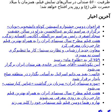
ظرفیت ۵۶۰ صندلی در سالن‌های نمایش فیلم، همزمان با میلاد
حضرت علی (ع) و روز پدر افتتاح خواهد شد؛
آخرین اخبار
فراخوان دومین جشنواره انیمیشن کوتاه دانشجویی«پویان»
برگزاری مراسم تکریم عبدالحسین بدرلو در سالن حقیقت
سجاد اصغری رئیس مراسم بین‌المللی آکادمی افسانه زندگی،
هفت فیلم مطرح سال سینمای ایران را به همراه بهترین فیلم
خارجی‌زبان معرفی کرد
معاون جدید ارزشیابی و نظارت سینما : کار ما تنظیم‌گری
است نه ممیزی
۷۵۹ اثر به «طلوع ماه» رسید
آیین نکوداشت «آقای صدا» در خانه‌ی هنرمندان ایران برگزار
می‌شود
خاتمی: بعید می‌دانم اسرائیل به آسانی بگذارد در منطقه صلح
پایدار برقرار شود
«موزه سینمای ایران» میزبان بزرگداشت «عباس کیارستمی»
می‌شود
هفت فیلم مطرح سال سینمای ایران به همراه بهترین فیلم
خارجی‌زبان به زودی معرفی می‌شوند
بهاره رهنما دومین فیلم بلند سینمایی خود را کلید می‌زند