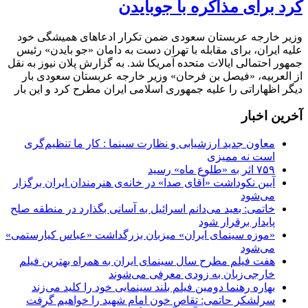
کرد برای مذاکره با جوبایدن
وزیر خارجه عربستان سعودی ضمن تکرار ادعاهای همیشگی خود
علیه ایران، برای مقابله با تهران دست به دامان «جو بایدن» رئیس
جمهور احتمالی ایالات متحده آمریکا شد. به گزارش پلان نیوز به نقل
از العربیه، «فیصل بن فرحان» وزیر خارجه عربستان سعودی بار
دیگر اظهاراتی را علیه جمهوری اسلامی ایران مطرح کرد و این بار
آخرین اخبار
معاون جدید ارزشیابی و نظارت سینما : کار ما تنظیم‌گری
است نه ممیزی
۷۵۹ اثر به «طلوع ماه» رسید
آیین نکوداشت «آقای صدا» در خانه‌ی هنرمندان ایران برگزار
می‌شود
خاتمی: بعید می‌دانم اسرائیل به آسانی بگذارد در منطقه صلح
پایدار برقرار شود
«موزه سینمای ایران» میزبان بزرگداشت «عباس کیارستمی»
می‌شود
هفت فیلم مطرح سال سینمای ایران به همراه بهترین فیلم
خارجی‌زبان به زودی معرفی می‌شوند
بهاره رهنما دومین فیلم بلند سینمایی خود را کلید می‌زند
سرلشکر حاتمی: تقاص خون امام شهید را خواهیم گرفت