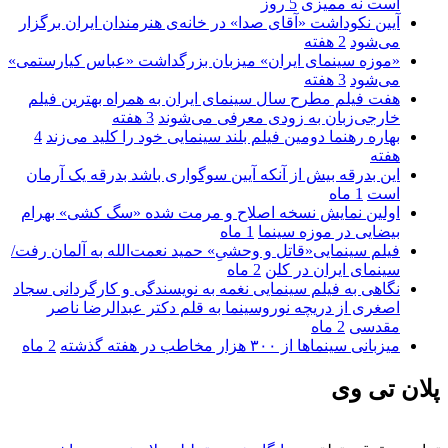
است نه ممیزی
5 روز
آیین نکوداشت «آقای صدا» در خانه‌ی هنرمندان ایران برگزار
می‌شود
2 هفته
«موزه سینمای ایران» میزبان بزرگداشت «عباس کیارستمی»
می‌شود
3 هفته
هفت فیلم مطرح سال سینمای ایران به همراه بهترین فیلم
خارجی‌زبان به زودی معرفی می‌شوند
3 هفته
بهاره رهنما دومین فیلم بلند سینمایی خود را کلید می‌زند
4
هفته
این بدرقه بیش از آنکه آیین سوگواری باشد بدرقه یک آرمان
است
1 ماه
اولین نمایش نسخه اصلاح و مرمت شده «سگ کشی» بهرام
بیضایی در موزه سینما
1 ماه
فیلم سینمایی«قاتل و وحشیِ» حمید نعمت‌الله به آلمان رفت/
سینمای ایران در کلن
2 ماه
نگاهی به فیلم سینمایی نغمه به نویسندگی و کارگردانی سجاد
اصغری از دریچه نوروسینما به قلم دکتر عبدالرضا ناصر
مقدسی
2 ماه
میزبانی سینماها از ۳۰۰ هزار مخاطب در هفته گذشته
2 ماه
پلان تی وی