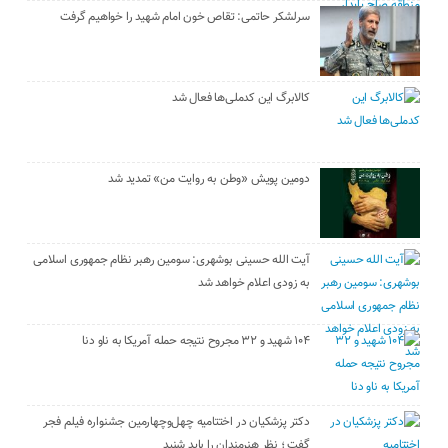
سرلشکر حاتمی: تقاص خون امام شهید را خواهیم گرفت
کالابرگ این کدملی‌ها فعال شد
دومین پویش «وطن به روایت من» تمدید شد
آیت الله حسینی بوشهری: سومین رهبر نظام جمهوری اسلامی
به زودی اعلام خواهد شد
۱۰۴ شهید و ۳۲ مجروح نتیجه حمله آمریکا به ناو دنا
دکتر پزشکیان در اختتامیه چهل‌وچهارمین جشنواره فیلم فجر
گفت ؛ نظر هنرمندان را باید شنید