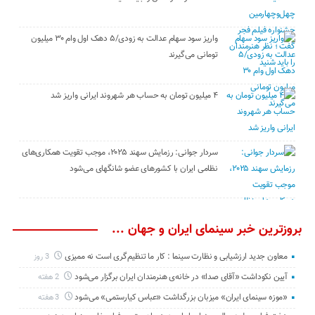
واریز سود سهام عدالت به زودی/۵ دهک اول وام ۳۰ میلیون
تومانی می‌گیرند
۴ میلیون تومان به حساب هر شهروند ایرانی واریز شد
سردار جوانی: رزمایش سهند ۲۰۲۵، موجب تقویت همکاری‌های
نظامی ایران با کشور‌های عضو شانگهای می‌شود
بروزترین خبر سینمای ایران و جهان ...
معاون جدید ارزشیابی و نظارت سینما : کار ما تنظیم‌گری است نه ممیزی
3 روز
آیین نکوداشت «آقای صدا» در خانه‌ی هنرمندان ایران برگزار می‌شود
2 هفته
«موزه سینمای ایران» میزبان بزرگداشت «عباس کیارستمی» می‌شود
3 هفته