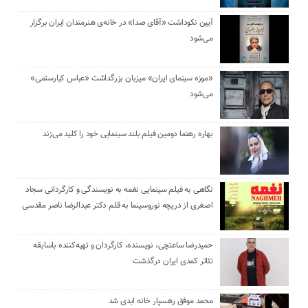
آیین نکوداشت «آقای صدا» در خانه‌ی هنرمندان ایران برگزار
می‌شود
«موزه سینمای ایران» میزبان بزرگداشت «عباس کیارستمی»
می‌شود
بهاره رهنما دومین فیلم بلند سینمایی خود را کلید می‌زند
نگاهی به فیلم سینمایی نغمه به نویسندگی و کارگردانی سجاد
اصغری از دریچه نوروسینما به قلم دکتر عبدالرضا ناصر مقدسی
حمیدرضا ساعتچی، نویسنده، کارگردان و تهیه‌کننده باسابقه
تئاتر کمدی ایران درگذشت
محمد موفق رهسپار خانه ابدی شد