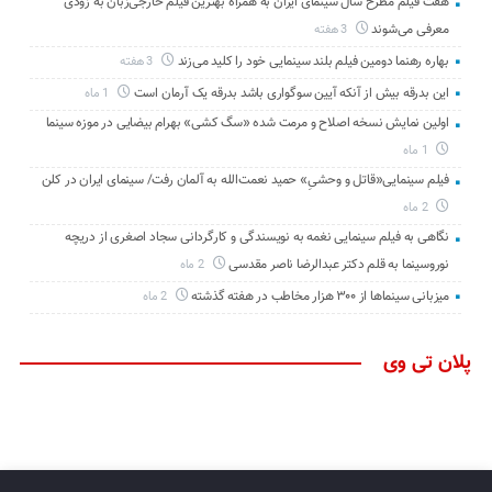
هفت فیلم مطرح سال سینمای ایران به همراه بهترین فیلم خارجی‌زبان به زودی
معرفی می‌شوند
3 هفته
بهاره رهنما دومین فیلم بلند سینمایی خود را کلید می‌زند
3 هفته
این بدرقه بیش از آنکه آیین سوگواری باشد بدرقه یک آرمان است
1 ماه
اولین نمایش نسخه اصلاح و مرمت شده «سگ کشی» بهرام بیضایی در موزه سینما
1 ماه
فیلم سینمایی«قاتل و وحشیِ» حمید نعمت‌الله به آلمان رفت/ سینمای ایران در کلن
2 ماه
نگاهی به فیلم سینمایی نغمه به نویسندگی و کارگردانی سجاد اصغری از دریچه
نوروسینما به قلم دکتر عبدالرضا ناصر مقدسی
2 ماه
میزبانی سینماها از ۳۰۰ هزار مخاطب در هفته گذشته
2 ماه
پلان تی وی