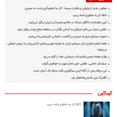
معاون جدید ارزشیابی و نظارت سینما : کار ما تنظیم‌گری است نه ممیزی
۷۵۹ اثر به «طلوع ماه» رسید
آیین نکوداشت «آقای صدا» در خانه‌ی هنرمندان ایران برگزار می‌شود
خاتمی: بعید می‌دانم اسرائیل به آسانی بگذارد در منطقه صلح پایدار برقرار شود
«موزه سینمای ایران» میزبان بزرگداشت «عباس کیارستمی» می‌شود
هفت فیلم مطرح سال سینمای ایران به همراه بهترین فیلم خارجی‌زبان به زودی معرفی
می‌شوند
بهاره رهنما دومین فیلم بلند سینمایی خود را کلید می‌زند
سرلشکر حاتمی: تقاص خون امام شهید را خواهیم گرفت
این بدرقه بیش از آنکه آیین سوگواری باشد بدرقه یک آرمان است
کالابرگ این کدملی‌ها فعال شد
گوناگون
۷۵۹ اثر به «طلوع ماه» رسید