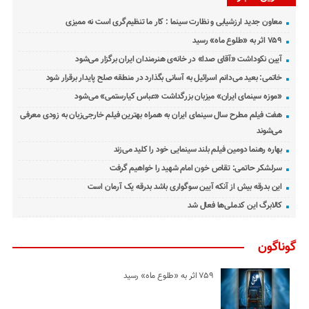
معاون جدید ارزشیابی و نظارت سینما : کار ما تنظیم‌گری است نه ممیزی
۷۵۹ اثر به «طلوع ماه» رسید
آیین نکوداشت «آقای صدا» در خانه‌ی هنرمندان ایران برگزار می‌شود
خاتمی: بعید می‌دانم اسرائیل به آسانی بگذارد در منطقه صلح پایدار برقرار شود
«موزه سینمای ایران» میزبان بزرگداشت «عباس کیارستمی» می‌شود
هفت فیلم مطرح سال سینمای ایران به همراه بهترین فیلم خارجی‌زبان به زودی معرفی
می‌شوند
بهاره رهنما دومین فیلم بلند سینمایی خود را کلید می‌زند
سرلشکر حاتمی: تقاص خون امام شهید را خواهیم گرفت
این بدرقه بیش از آنکه آیین سوگواری باشد بدرقه یک آرمان است
کالابرگ این کدملی‌ها فعال شد
گوناگون
۷۵۹ اثر به «طلوع ماه» رسید