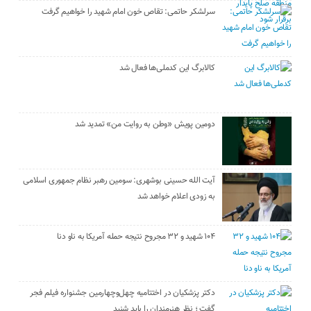
سرلشکر حاتمی: تقاص خون امام شهید را خواهیم گرفت
کالابرگ این کدملی‌ها فعال شد
دومین پویش «وطن به روایت من» تمدید شد
آیت الله حسینی بوشهری: سومین رهبر نظام جمهوری اسلامی
به زودی اعلام خواهد شد
۱۰۴ شهید و ۳۲ مجروح نتیجه حمله آمریکا به ناو دنا
دکتر پزشکیان در اختتامیه چهل‌وچهارمین جشنواره فیلم فجر
گفت ؛ نظر هنرمندان را باید شنید