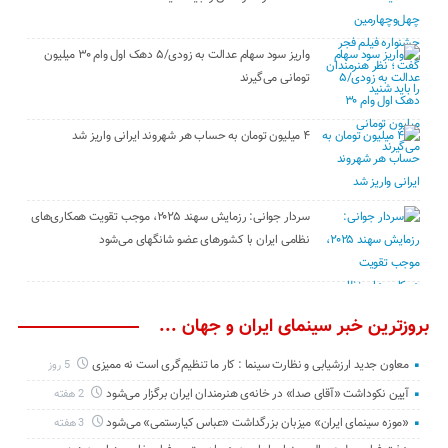
واریز سود سهام عدالت به زودی/۵ دهک اول وام ۳۰ میلیون
تومانی می‌گیرند
۴ میلیون تومان به حساب هر شهروند ایرانی واریز شد
سردار جوانی: رزمایش سهند ۲۰۲۵، موجب تقویت همکاری‌های
نظامی ایران با کشور‌های عضو شانگهای می‌شود
بروزترین خبر سینمای ایران و جهان ...
معاون جدید ارزشیابی و نظارت سینما : کار ما تنظیم‌گری است نه ممیزی
5 روز
آیین نکوداشت «آقای صدا» در خانه‌ی هنرمندان ایران برگزار می‌شود
2 هفته
«موزه سینمای ایران» میزبان بزرگداشت «عباس کیارستمی» می‌شود
3 هفته