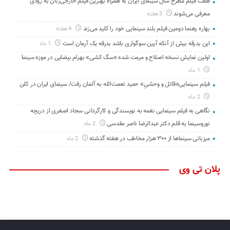
هفت فیلم مطرح سال سینمای ایران به همراه بهترین فیلم خارجی‌زبان به زودی
معرفی می‌شوند
3 هفته
بهاره رهنما دومین فیلم بلند سینمایی خود را کلید می‌زند
4 هفته
این بدرقه بیش از آنکه آیین سوگواری باشد بدرقه یک آرمان است
1 ماه
اولین نمایش نسخه اصلاح و مرمت شده «سگ کشی» بهرام بیضایی در موزه سینما
1 ماه
فیلم سینمایی«قاتل و وحشیِ» حمید نعمت‌الله به آلمان رفت/ سینمای ایران در کلن
2 ماه
نگاهی به فیلم سینمایی نغمه به نویسندگی و کارگردانی سجاد اصغری از دریچه
نوروسینما به قلم دکتر عبدالرضا ناصر مقدسی
2 ماه
میزبانی سینماها از ۳۰۰ هزار مخاطب در هفته گذشته
2 ماه
پلان تی وی