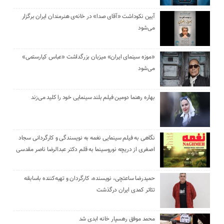
آیین نکوداشت «آقای صدا» در خانه‌ی هنرمندان ایران برگزار
می‌شود
«موزه سینمای ایران» میزبان بزرگداشت «عباس کیارستمی»
می‌شود
بهاره رهنما دومین فیلم بلند سینمایی خود را کلید می‌زند
نگاهی به فیلم سینمایی نغمه به نویسندگی و کارگردانی سجاد
اصغری از دریچه نوروسینما به قلم دکتر عبدالرضا ناصر مقدسی
حمیدرضا ساعتچی، نویسنده، کارگردان و تهیه‌کننده باسابقه
تئاتر کمدی ایران درگذشت
محمد موفق رهسپار خانه ابدی شد