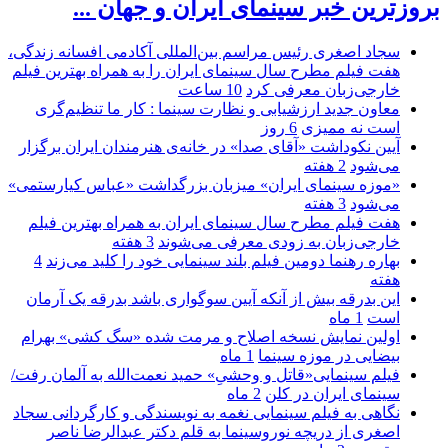
بروزترین خبر سینمای ایران و جهان ...
سجاد اصغری رئیس مراسم بین‌المللی آکادمی افسانه زندگی،
هفت فیلم مطرح سال سینمای ایران را به همراه بهترین فیلم
خارجی‌زبان معرفی کرد
10 ساعت
معاون جدید ارزشیابی و نظارت سینما : کار ما تنظیم‌گری
است نه ممیزی
6 روز
آیین نکوداشت «آقای صدا» در خانه‌ی هنرمندان ایران برگزار
می‌شود
2 هفته
«موزه سینمای ایران» میزبان بزرگداشت «عباس کیارستمی»
می‌شود
3 هفته
هفت فیلم مطرح سال سینمای ایران به همراه بهترین فیلم
خارجی‌زبان به زودی معرفی می‌شوند
3 هفته
بهاره رهنما دومین فیلم بلند سینمایی خود را کلید می‌زند
4
هفته
این بدرقه بیش از آنکه آیین سوگواری باشد بدرقه یک آرمان
است
1 ماه
اولین نمایش نسخه اصلاح و مرمت شده «سگ کشی» بهرام
بیضایی در موزه سینما
1 ماه
فیلم سینمایی«قاتل و وحشیِ» حمید نعمت‌الله به آلمان رفت/
سینمای ایران در کلن
2 ماه
نگاهی به فیلم سینمایی نغمه به نویسندگی و کارگردانی سجاد
اصغری از دریچه نوروسینما به قلم دکتر عبدالرضا ناصر