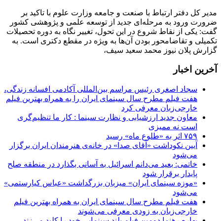
مدیر کل دفتر ارتباط با صنعت و جامعه وزارت علوم با تاکید بر
ضرورت ورود به مرحله‌ای جدید از توسعه علمی و پژوهشی کشور
گفت: یکی از نقاط شروع در این تحول، تغییر نگاه به دوره تحصیلات
تکمیلی و تقاضامحور بودن آن‌ها به ویژه در مقطع دکتری است. به
گزارش پلان نیوز محمد سعید سیف،
آخرین اخبار
سجاد اصغری رئیس مراسم بین‌المللی آکادمی افسانه زندگی،
هفت فیلم مطرح سال سینمای ایران را به همراه بهترین فیلم
خارجی‌زبان معرفی کرد
معاون جدید ارزشیابی و نظارت سینما : کار ما تنظیم‌گری
است نه ممیزی
۷۵۹ اثر به «طلوع ماه» رسید
آیین نکوداشت «آقای صدا» در خانه‌ی هنرمندان ایران برگزار
می‌شود
خاتمی: بعید می‌دانم اسرائیل به آسانی بگذارد در منطقه صلح
پایدار برقرار شود
«موزه سینمای ایران» میزبان بزرگداشت «عباس کیارستمی»
می‌شود
هفت فیلم مطرح سال سینمای ایران به همراه بهترین فیلم
خارجی‌زبان به زودی معرفی می‌شوند
بهاره رهنما دومین فیلم بلند سینمایی خود را کلید می‌زند