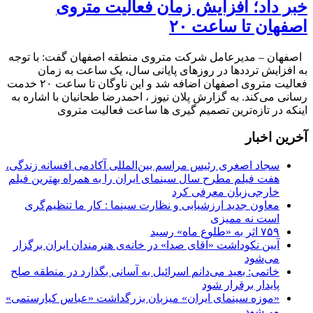
خبر داد؛ افزایش زمان فعالیت متروی
اصفهان تا ساعت ۲۰
اصفهان – مدیرعامل شرکت متروی منطقه اصفهان گفت: با توجه
به افزایش ترددها در روزهای پایانی سال، یک ساعت به زمان
فعالیت متروی اصفهان اضافه شد و این ناوگان تا ساعت ۲۰ خدمت
رسانی می‌کند. به گزارش پلان نیوز ، احمدرضا طحانیان با اشاره به
اینکه در تازه‌ترین تصمیم گیری ها ساعت فعالیت متروی
آخرین اخبار
سجاد اصغری رئیس مراسم بین‌المللی آکادمی افسانه زندگی،
هفت فیلم مطرح سال سینمای ایران را به همراه بهترین فیلم
خارجی‌زبان معرفی کرد
معاون جدید ارزشیابی و نظارت سینما : کار ما تنظیم‌گری
است نه ممیزی
۷۵۹ اثر به «طلوع ماه» رسید
آیین نکوداشت «آقای صدا» در خانه‌ی هنرمندان ایران برگزار
می‌شود
خاتمی: بعید می‌دانم اسرائیل به آسانی بگذارد در منطقه صلح
پایدار برقرار شود
«موزه سینمای ایران» میزبان بزرگداشت «عباس کیارستمی»
می‌شود