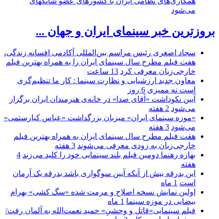
همکاری‌های نظامی ایران با کشور‌های عضو شانگهای
می‌شود
بروزترین خبر سینمای ایران و جهان ...
سجاد اصغری رئیس مراسم بین‌المللی آکادمی افسانه زندگی،
هفت فیلم مطرح سال سینمای ایران را به همراه بهترین فیلم
خارجی‌زبان معرفی کرد
13 ساعت
معاون جدید ارزشیابی و نظارت سینما : کار ما تنظیم‌گری
است نه ممیزی
6 روز
آیین نکوداشت «آقای صدا» در خانه‌ی هنرمندان ایران برگزار
می‌شود
2 هفته
«موزه سینمای ایران» میزبان بزرگداشت «عباس کیارستمی»
می‌شود
3 هفته
هفت فیلم مطرح سال سینمای ایران به همراه بهترین فیلم
خارجی‌زبان به زودی معرفی می‌شوند
3 هفته
بهاره رهنما دومین فیلم بلند سینمایی خود را کلید می‌زند
4
هفته
این بدرقه بیش از آنکه آیین سوگواری باشد بدرقه یک آرمان
است
1 ماه
اولین نمایش نسخه اصلاح و مرمت شده «سگ کشی» بهرام
بیضایی در موزه سینما
1 ماه
فیلم سینمایی«قاتل و وحشیِ» حمید نعمت‌الله به آلمان رفت/