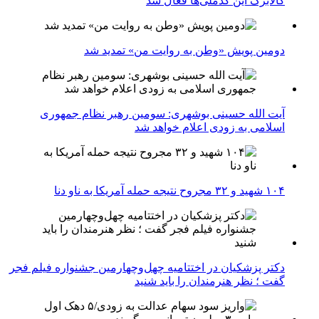
کالابرگ این کدملی‌ها فعال شد
دومین پویش «وطن به روایت من» تمدید شد
آیت الله حسینی بوشهری: سومین رهبر نظام جمهوری
اسلامی به زودی اعلام خواهد شد
۱۰۴ شهید و ۳۲ مجروح نتیجه حمله آمریکا به ناو دنا
دکتر پزشکیان در اختتامیه چهل‌وچهارمین جشنواره فیلم فجر
گفت ؛ نظر هنرمندان را باید شنید