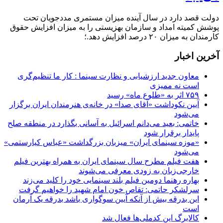
دولت قصد دارد در سال آینده میزان مستمری مددجویان تحت
پوشش کمیته امداد و سازمان بهزیستی را به میزان افزایش حقوق
کارمندان به میزان ۲۰ درصد افزایش دهد.؛
آخرین اخبار
معاون جدید ارزشیابی و نظارت سینما : کار ما تنظیم‌گری
است نه ممیزی
۷۵۹ اثر به «طلوع ماه» رسید
آیین نکوداشت «آقای صدا» در خانه‌ی هنرمندان ایران برگزار
می‌شود
خاتمی: بعید می‌دانم اسرائیل به آسانی بگذارد در منطقه صلح
پایدار برقرار شود
«موزه سینمای ایران» میزبان بزرگداشت «عباس کیارستمی»
می‌شود
هفت فیلم مطرح سال سینمای ایران به همراه بهترین فیلم
خارجی‌زبان به زودی معرفی می‌شوند
بهاره رهنما دومین فیلم بلند سینمایی خود را کلید می‌زند
سرلشکر حاتمی: تقاص خون امام شهید را خواهیم گرفت
این بدرقه بیش از آنکه آیین سوگواری باشد بدرقه یک آرمان
است
کالابرگ این کدملی‌ها فعال شد