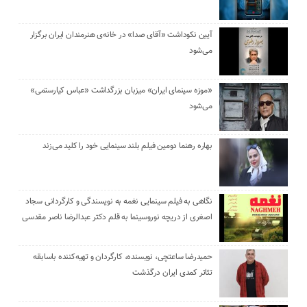
آیین نکوداشت «آقای صدا» در خانه‌ی هنرمندان ایران برگزار
می‌شود
«موزه سینمای ایران» میزبان بزرگداشت «عباس کیارستمی»
می‌شود
بهاره رهنما دومین فیلم بلند سینمایی خود را کلید می‌زند
نگاهی به فیلم سینمایی نغمه به نویسندگی و کارگردانی سجاد
اصغری از دریچه نوروسینما به قلم دکتر عبدالرضا ناصر مقدسی
حمیدرضا ساعتچی، نویسنده، کارگردان و تهیه‌کننده باسابقه
تئاتر کمدی ایران درگذشت