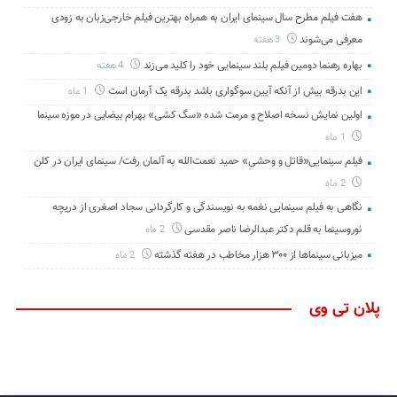
هفت فیلم مطرح سال سینمای ایران به همراه بهترین فیلم خارجی‌زبان به زودی
معرفی می‌شوند
3 هفته
بهاره رهنما دومین فیلم بلند سینمایی خود را کلید می‌زند
4 هفته
این بدرقه بیش از آنکه آیین سوگواری باشد بدرقه یک آرمان است
1 ماه
اولین نمایش نسخه اصلاح و مرمت شده «سگ کشی» بهرام بیضایی در موزه سینما
1 ماه
فیلم سینمایی«قاتل و وحشیِ» حمید نعمت‌الله به آلمان رفت/ سینمای ایران در کلن
2 ماه
نگاهی به فیلم سینمایی نغمه به نویسندگی و کارگردانی سجاد اصغری از دریچه
نوروسینما به قلم دکتر عبدالرضا ناصر مقدسی
2 ماه
میزبانی سینماها از ۳۰۰ هزار مخاطب در هفته گذشته
2 ماه
پلان تی وی