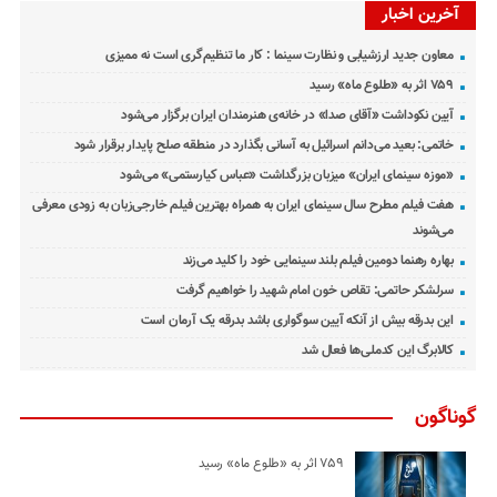
آخرین اخبار
معاون جدید ارزشیابی و نظارت سینما : کار ما تنظیم‌گری است نه ممیزی
۷۵۹ اثر به «طلوع ماه» رسید
آیین نکوداشت «آقای صدا» در خانه‌ی هنرمندان ایران برگزار می‌شود
خاتمی: بعید می‌دانم اسرائیل به آسانی بگذارد در منطقه صلح پایدار برقرار شود
«موزه سینمای ایران» میزبان بزرگداشت «عباس کیارستمی» می‌شود
هفت فیلم مطرح سال سینمای ایران به همراه بهترین فیلم خارجی‌زبان به زودی معرفی
می‌شوند
بهاره رهنما دومین فیلم بلند سینمایی خود را کلید می‌زند
سرلشکر حاتمی: تقاص خون امام شهید را خواهیم گرفت
این بدرقه بیش از آنکه آیین سوگواری باشد بدرقه یک آرمان است
کالابرگ این کدملی‌ها فعال شد
گوناگون
۷۵۹ اثر به «طلوع ماه» رسید