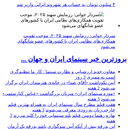
۴ میلیون تومان به حساب هر شهروند ایرانی واریز شد
سردار جوانی: رزمایش سهند ۲۰۲۵، موجب تقویت
همکاری‌های نظامی ایران با کشور‌های عضو شانگهای
می‌شود
بروزترین خبر سینمای ایران و جهان ...
معاون جدید ارزشیابی و نظارت سینما : کار ما تنظیم‌گری
است نه ممیزی
3 روز
آیین نکوداشت «آقای صدا» در خانه‌ی هنرمندان ایران برگزار
می‌شود
2 هفته
«موزه سینمای ایران» میزبان بزرگداشت «عباس کیارستمی»
می‌شود
3 هفته
هفت فیلم مطرح سال سینمای ایران به همراه بهترین فیلم
خارجی‌زبان به زودی معرفی می‌شوند
3 هفته
بهاره رهنما دومین فیلم بلند سینمایی خود را کلید می‌زند
3
هفته
این بدرقه بیش از آنکه آیین سوگواری باشد بدرقه یک آرمان