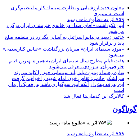
معاون جدید ارزشیابی و نظارت سینما : کار ما تنظیم‌گری
است نه ممیزی
۷۵۹ اثر به «طلوع ماه» رسید
آیین نکوداشت «آقای صدا» در خانه‌ی هنرمندان ایران برگزار
می‌شود
خاتمی: بعید می‌دانم اسرائیل به آسانی بگذارد در منطقه صلح
پایدار برقرار شود
«موزه سینمای ایران» میزبان بزرگداشت «عباس کیارستمی»
می‌شود
هفت فیلم مطرح سال سینمای ایران به همراه بهترین فیلم
خارجی‌زبان به زودی معرفی می‌شوند
بهاره رهنما دومین فیلم بلند سینمایی خود را کلید می‌زند
سرلشکر حاتمی: تقاص خون امام شهید را خواهیم گرفت
این بدرقه بیش از آنکه آیین سوگواری باشد بدرقه یک آرمان
است
کالابرگ این کدملی‌ها فعال شد
گوناگون
۷۵۹ اثر به «طلوع ماه» رسید