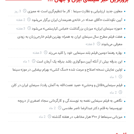
معاون جدید ارزشیابی و نظارت سینما : کار ما تنظیم‌گری است نه ممیزی
3 روز
آیین نکوداشت «آقای صدا» در خانه‌ی هنرمندان ایران برگزار می‌شود
2 هفته
«موزه سینمای ایران» میزبان بزرگداشت «عباس کیارستمی» می‌شود
3 هفته
هفت فیلم مطرح سال سینمای ایران به همراه بهترین فیلم خارجی‌زبان به زودی
معرفی می‌شوند
3 هفته
بهاره رهنما دومین فیلم بلند سینمایی خود را کلید می‌زند
3 هفته
این بدرقه بیش از آنکه آیین سوگواری باشد بدرقه یک آرمان است
1 ماه
اولین نمایش نسخه اصلاح و مرمت شده «سگ کشی» بهرام بیضایی در موزه سینما
1 ماه
فیلم سینمایی«قاتل و وحشیِ» حمید نعمت‌الله به آلمان رفت/ سینمای ایران در کلن
2 ماه
نگاهی به فیلم سینمایی نغمه به نویسندگی و کارگردانی سجاد اصغری از دریچه
نوروسینما به قلم دکتر عبدالرضا ناصر مقدسی
2 ماه
میزبانی سینماها از ۳۰۰ هزار مخاطب در هفته گذشته
2 ماه