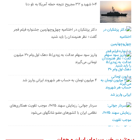
۱۰۴ شهید و ۳۲ مجروح نتیجه حمله آمریکا به ناو دنا
دکتر پزشکیان در اختتامیه چهل‌وچهارمین جشنواره فیلم فجر
گفت ؛ نظر هنرمندان را باید شنید
واریز سود سهام عدالت به زودی/۵ دهک اول وام ۳۰ میلیون
تومانی می‌گیرند
۴ میلیون تومان به حساب هر شهروند ایرانی واریز شد
سردار جوانی: رزمایش سهند ۲۰۲۵، موجب تقویت همکاری‌های
نظامی ایران با کشور‌های عضو شانگهای می‌شود
بروزترین خبر سینمای ایران و جهان ...