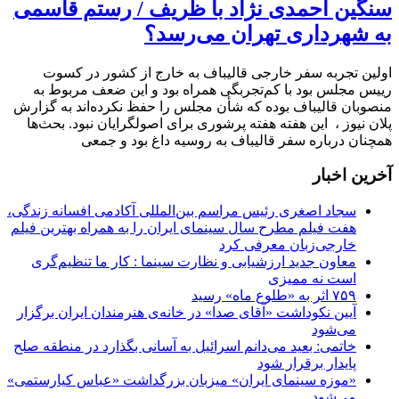
سنگین احمدی نژاد با ظریف / رستم قاسمی
به شهرداری تهران می‌رسد؟
اولین تجربه سفر خارجی قالیباف به خارج از کشور در کسوت
رییس مجلس بود با کم‌تجربگی همراه بود و این ضعف مربوط به
منصوبان قالیباف بوده که شأن مجلس را حفظ نکرده‌اند به گزارش
پلان نیوز ، این هفته هفته پرشوری برای اصولگرایان نبود. بحث‌ها
همچنان درباره سفر قالیباف به روسیه داغ بود و جمعی
آخرین اخبار
سجاد اصغری رئیس مراسم بین‌المللی آکادمی افسانه زندگی،
هفت فیلم مطرح سال سینمای ایران را به همراه بهترین فیلم
خارجی‌زبان معرفی کرد
معاون جدید ارزشیابی و نظارت سینما : کار ما تنظیم‌گری
است نه ممیزی
۷۵۹ اثر به «طلوع ماه» رسید
آیین نکوداشت «آقای صدا» در خانه‌ی هنرمندان ایران برگزار
می‌شود
خاتمی: بعید می‌دانم اسرائیل به آسانی بگذارد در منطقه صلح
پایدار برقرار شود
«موزه سینمای ایران» میزبان بزرگداشت «عباس کیارستمی»
می‌شود