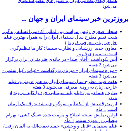
همکاری‌های نظامی ایران با کشور‌های عضو شانگهای
می‌شود
بروزترین خبر سینمای ایران و جهان ...
سجاد اصغری رئیس مراسم بین‌المللی آکادمی افسانه زندگی،
هفت فیلم مطرح سال سینمای ایران را به همراه بهترین فیلم
خارجی‌زبان معرفی کرد
داغ
معاون جدید ارزشیابی و نظارت سینما : کار ما تنظیم‌گری
است نه ممیزی
5 روز
آیین نکوداشت «آقای صدا» در خانه‌ی هنرمندان ایران برگزار
می‌شود
2 هفته
«موزه سینمای ایران» میزبان بزرگداشت «عباس کیارستمی»
می‌شود
3 هفته
هفت فیلم مطرح سال سینمای ایران به همراه بهترین فیلم
خارجی‌زبان به زودی معرفی می‌شوند
3 هفته
بهاره رهنما دومین فیلم بلند سینمایی خود را کلید می‌زند
4
هفته
این بدرقه بیش از آنکه آیین سوگواری باشد بدرقه یک آرمان
است
1 ماه
اولین نمایش نسخه اصلاح و مرمت شده «سگ کشی» بهرام
بیضایی در موزه سینما
1 ماه
فیلم سینمایی«قاتل و وحشیِ» حمید نعمت‌الله به آلمان رفت/