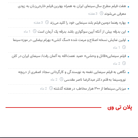
هفت فیلم مطرح سال سینمای ایران به همراه بهترین فیلم خارجی‌زبان به زودی
معرفی می‌شوند
3 هفته
بهاره رهنما دومین فیلم بلند سینمایی خود را کلید می‌زند
3 هفته
این بدرقه بیش از آنکه آیین سوگواری باشد بدرقه یک آرمان است
1 ماه
اولین نمایش نسخه اصلاح و مرمت شده «سگ کشی» بهرام بیضایی در موزه سینما
1 ماه
فیلم سینمایی«قاتل و وحشیِ» حمید نعمت‌الله به آلمان رفت/ سینمای ایران در کلن
2 ماه
نگاهی به فیلم سینمایی نغمه به نویسندگی و کارگردانی سجاد اصغری از دریچه
نوروسینما به قلم دکتر عبدالرضا ناصر مقدسی
2 ماه
میزبانی سینماها از ۳۰۰ هزار مخاطب در هفته گذشته
2 ماه
پلان تی وی