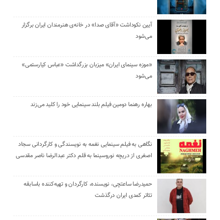
آیین نکوداشت «آقای صدا» در خانه‌ی هنرمندان ایران برگزار
می‌شود
«موزه سینمای ایران» میزبان بزرگداشت «عباس کیارستمی»
می‌شود
بهاره رهنما دومین فیلم بلند سینمایی خود را کلید می‌زند
نگاهی به فیلم سینمایی نغمه به نویسندگی و کارگردانی سجاد
اصغری از دریچه نوروسینما به قلم دکتر عبدالرضا ناصر مقدسی
حمیدرضا ساعتچی، نویسنده، کارگردان و تهیه‌کننده باسابقه
تئاتر کمدی ایران درگذشت