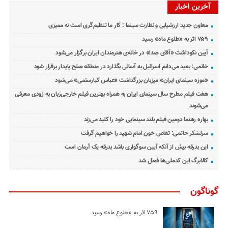
آخرین اخبار
معاون جدید ارزشیابی و نظارت سینما : کار ما تنظیم‌گری است نه ممیزی
۷۵۹ اثر به «طلوع ماه» رسید
آیین نکوداشت «آقای صدا» در خانه‌ی هنرمندان ایران برگزار می‌شود
خاتمی: بعید می‌دانم اسرائیل به آسانی بگذارد در منطقه صلح پایدار برقرار شود
«موزه سینمای ایران» میزبان بزرگداشت «عباس کیارستمی» می‌شود
هفت فیلم مطرح سال سینمای ایران به همراه بهترین فیلم خارجی‌زبان به زودی معرفی
می‌شوند
بهاره رهنما دومین فیلم بلند سینمایی خود را کلید می‌زند
سرلشکر حاتمی: تقاص خون امام شهید را خواهیم گرفت
این بدرقه بیش از آنکه آیین سوگواری باشد بدرقه یک آرمان است
کالابرگ این کدملی‌ها فعال شد
گوناگون
۷۵۹ اثر به «طلوع ماه» رسید