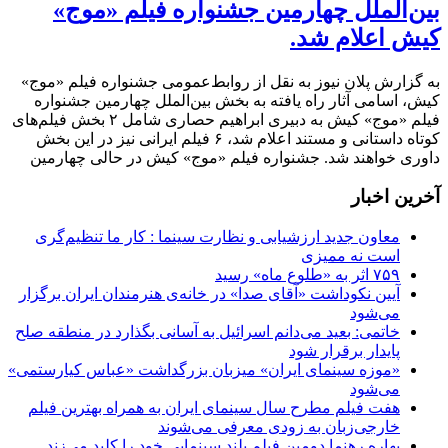
بین‌الملل چهارمین جشنواره فیلم «موج»
کیش اعلام شد.
به گزارش پلان نیوز به نقل از روابط‌عمومی جشنواره فیلم «موج»
کیش، اسامی آثار راه یافته به بخش بین‌الملل چهارمین جشنواره
فیلم «موج» کیش به دبیری ابراهیم حصاری شامل ۲ بخش فیلم‌های
کوتاه داستانی و مستند اعلام شد، ۶ فیلم ایرانی نیز در این بخش
داوری خواهند شد. جشنواره فیلم «موج» کیش در حالی چهارمین
آخرین اخبار
معاون جدید ارزشیابی و نظارت سینما : کار ما تنظیم‌گری
است نه ممیزی
۷۵۹ اثر به «طلوع ماه» رسید
آیین نکوداشت «آقای صدا» در خانه‌ی هنرمندان ایران برگزار
می‌شود
خاتمی: بعید می‌دانم اسرائیل به آسانی بگذارد در منطقه صلح
پایدار برقرار شود
«موزه سینمای ایران» میزبان بزرگداشت «عباس کیارستمی»
می‌شود
هفت فیلم مطرح سال سینمای ایران به همراه بهترین فیلم
خارجی‌زبان به زودی معرفی می‌شوند
بهاره رهنما دومین فیلم بلند سینمایی خود را کلید می‌زند