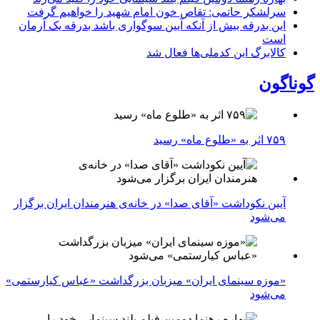
سرلشکر حاتمی: تقاص خون امام شهید را خواهیم گرفت
این بدرقه بیش از آنکه آیین سوگواری باشد بدرقه یک آرمان
است
کالابرگ این کدملی‌ها فعال شد
گوناگون
۷۵۹ اثر به «طلوع ماه» رسید
آیین نکوداشت «آقای صدا» در خانه‌ی هنرمندان ایران برگزار
می‌شود
«موزه سینمای ایران» میزبان بزرگداشت «عباس کیارستمی»
می‌شود