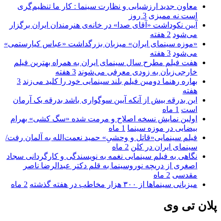
معاون جدید ارزشیابی و نظارت سینما : کار ما تنظیم‌گری
است نه ممیزی
3 روز
آیین نکوداشت «آقای صدا» در خانه‌ی هنرمندان ایران برگزار
می‌شود
2 هفته
«موزه سینمای ایران» میزبان بزرگداشت «عباس کیارستمی»
می‌شود
3 هفته
هفت فیلم مطرح سال سینمای ایران به همراه بهترین فیلم
خارجی‌زبان به زودی معرفی می‌شوند
3 هفته
بهاره رهنما دومین فیلم بلند سینمایی خود را کلید می‌زند
3
هفته
این بدرقه بیش از آنکه آیین سوگواری باشد بدرقه یک آرمان
است
1 ماه
اولین نمایش نسخه اصلاح و مرمت شده «سگ کشی» بهرام
بیضایی در موزه سینما
1 ماه
فیلم سینمایی«قاتل و وحشیِ» حمید نعمت‌الله به آلمان رفت/
سینمای ایران در کلن
2 ماه
نگاهی به فیلم سینمایی نغمه به نویسندگی و کارگردانی سجاد
اصغری از دریچه نوروسینما به قلم دکتر عبدالرضا ناصر
مقدسی
2 ماه
میزبانی سینماها از ۳۰۰ هزار مخاطب در هفته گذشته
2 ماه
پلان تی وی