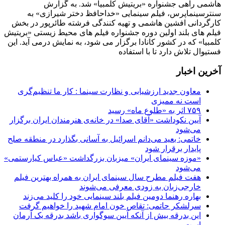
هاشمی راهی جشنواره «بریتیش کلمبیا» شد. به گزارش
سنترسینماپرس، فیلم سینمایی «خداحافظ دختر شیرازی» به
کارگردانی افشین هاشمی و تهیه کنندگی فرشته طائرپور در بخش
فیلم های بلند اولین دوره جشنواره فیلم های محیط زیستی «بریتیش
کلمبیا» که در کشور کانادا برگزار می شود، به نمایش درمی آید. این
فستیوال تلاش دارد تا با استفاده
آخرین اخبار
معاون جدید ارزشیابی و نظارت سینما : کار ما تنظیم‌گری
است نه ممیزی
۷۵۹ اثر به «طلوع ماه» رسید
آیین نکوداشت «آقای صدا» در خانه‌ی هنرمندان ایران برگزار
می‌شود
خاتمی: بعید می‌دانم اسرائیل به آسانی بگذارد در منطقه صلح
پایدار برقرار شود
«موزه سینمای ایران» میزبان بزرگداشت «عباس کیارستمی»
می‌شود
هفت فیلم مطرح سال سینمای ایران به همراه بهترین فیلم
خارجی‌زبان به زودی معرفی می‌شوند
بهاره رهنما دومین فیلم بلند سینمایی خود را کلید می‌زند
سرلشکر حاتمی: تقاص خون امام شهید را خواهیم گرفت
این بدرقه بیش از آنکه آیین سوگواری باشد بدرقه یک آرمان
است