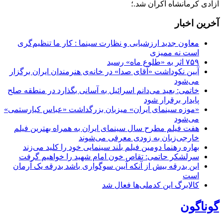
آزادی کرمانشاه اکران شد.؛
آخرین اخبار
معاون جدید ارزشیابی و نظارت سینما : کار ما تنظیم‌گری
است نه ممیزی
۷۵۹ اثر به «طلوع ماه» رسید
آیین نکوداشت «آقای صدا» در خانه‌ی هنرمندان ایران برگزار
می‌شود
خاتمی: بعید می‌دانم اسرائیل به آسانی بگذارد در منطقه صلح
پایدار برقرار شود
«موزه سینمای ایران» میزبان بزرگداشت «عباس کیارستمی»
می‌شود
هفت فیلم مطرح سال سینمای ایران به همراه بهترین فیلم
خارجی‌زبان به زودی معرفی می‌شوند
بهاره رهنما دومین فیلم بلند سینمایی خود را کلید می‌زند
سرلشکر حاتمی: تقاص خون امام شهید را خواهیم گرفت
این بدرقه بیش از آنکه آیین سوگواری باشد بدرقه یک آرمان
است
کالابرگ این کدملی‌ها فعال شد
گوناگون