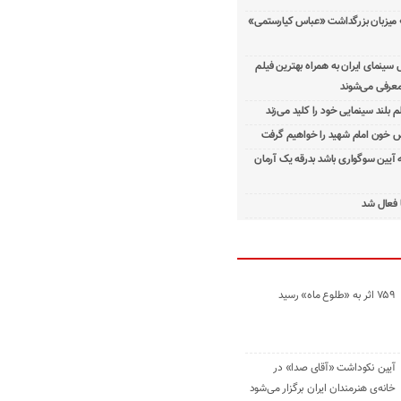
 میزبان بزرگداشت «عباس کیارستمی»
ینمای ایران به همراه بهترین فیلم
معرفی می‌شوند
م بلند سینمایی خود را کلید می‌زند
 خون امام شهید را خواهیم گرفت
ه آیین سوگواری باشد بدرقه یک آرمان
 فعال شد
۷۵۹ اثر به «طلوع ماه» رسید
آیین نکوداشت «آقای صدا» در
خانه‌ی هنرمندان ایران برگزار می‌شود