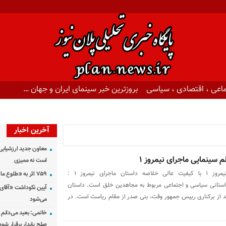
اعی ، اقتصادی ، سیاسی
بروزترین خبر سینمای ایران و جهان …
آخرین اخبار
معاون جدید ارزشیابی 
 سینمایی ماجرای نیمروز ۱
است نه ممیزی
دانلود رایگان فیلم ماجرای نیمروز ۱ با کیفیت عالی خلاصه داستان ماجرای نیمروز ۱ :
۷۵۹ اثر به «طلوع ماه» رسید
تان فیلم ماجرای نیمروز ۱ داستانی سیاسی و اجتماعی مربوط به مجاهدین خلق است. داستان
آیین نکوداشت «آقای ص
عد از برکناری رییس جمهور وقت، بنی صدر از مقام ریاست است. در
می‌شود
خاتمی: بعید می‌دانم 
صلح پایدار برقرار شود