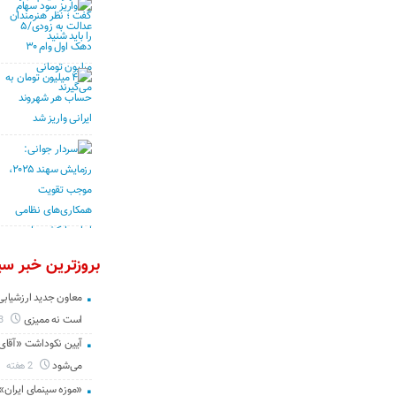
بروزترین خبر سین
معاون جدید ارزشیابی 
است نه ممیزی
3 روز
آیین نکوداشت «آقای ص
می‌شود
2 هفته
«موزه سینمای ایران