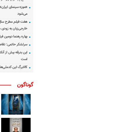
«موزه سینمای ایران»
می‌شود
هفت فیلم مطرح سال س
خارجی‌زبان به زودی 
بهاره رهنما دومین فیل
سرلشکر حاتمی: تقاص
این بدرقه بیش از آنک
است
کالابرگ این کدملی‌ها
گوناگون