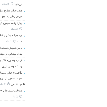
می‌شود
3 هفته
هفت فیلم مطرح سال س
خارجی‌زبان به زودی 
بهاره رهنما دومین فیل
3 هفته
این بدرقه بیش از آنک
است
1 ماه
اولین نمایش نسخه 
بهرام بیضایی در موزه
فیلم سینمایی«قاتل و
رفت/ سینمای ایران د
نگاهی به فیلم سینمای
سجاد اصغری از دریچه 
ناصر مقدسی
2 ماه
میزبانی سینماها از ۳۰۰ هزار مخاطب در هفته گذشته
2 ماه