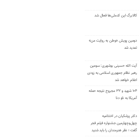
کالابرگ این کدملی‌ها فعال شد
دومین پویش «وطن به روایت من»
تمدید شد
آیت الله حسینی بوشهری: سومین
رهبر نظام جمهوری اسلامی به زودی
اعلام خواهد شد
۱۰۴ شهید و ۳۲ مجروح نتیجه حمله
آمریکا به ناو دنا
دکتر پزشکیان در اختتامیه
چهل‌وچهارمین جشنواره فیلم فجر
گفت ؛ نظر هنرمندان را باید شنید