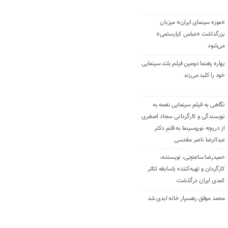
«موزه سینمای ایران» میزبان
بزرگداشت «عباس کیارستمی»
می‌شود
بهاره رهنما دومین فیلم بلند سینمایی
خود را کلید می‌زند
نگاهی به فیلم سینمایی نغمه به
نویسندگی و کارگردانی سجاد اصغری
از دریچه نوروسینما به قلم دکتر
عبدالرضا ناصر مقدسی
حمیدرضا ساعتچی، نویسنده،
کارگردان و تهیه‌کننده باسابقه تئاتر
کمدی ایران درگذشت
محمد موفق رهسپار خانه ابدی شد