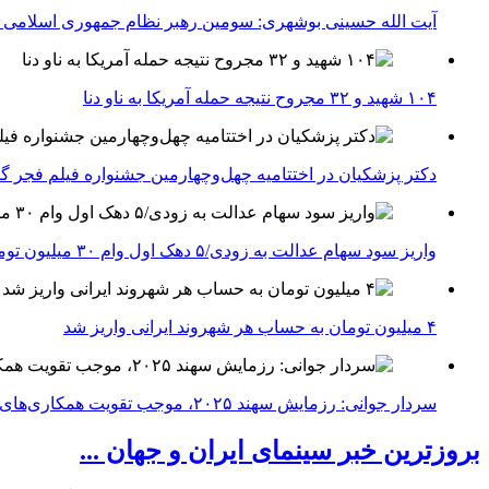
آیت الله حسینی بوشهری: سومین رهبر نظام جمهوری اسلامی ب
۱۰۴ شهید و ۳۲ مجروح نتیجه حمله آمریکا به ناو دنا
دکتر پزشکیان در اختتامیه چهل‌وچهارمین جشنواره فیلم فجر گفت
واریز سود سهام عدالت به زودی/۵ دهک اول وام ۳۰ میلیون تومانی می‌گیرند
۴ میلیون تومان به حساب هر شهروند ایرانی واریز شد
سردار جوانی: رزمایش سهند ۲۰۲۵، موجب تقویت همکاری‌های نظامی ایران با کشور‌های عضو شانگهای می‌شود
بروزترین خبر سینمای ایران و جهان ...