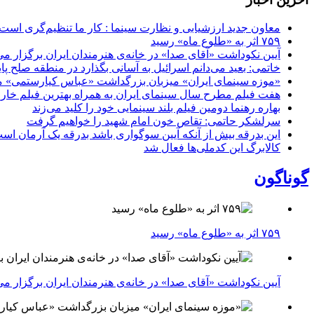
معاون جدید ارزشیابی و نظارت سینما : کار ما تنظیم‌گری است
۷۵۹ اثر به «طلوع ماه» رسید
آیین نکوداشت «آقای صدا» در خانه‌ی هنرمندان ایران برگزار می
خاتمی: بعید می‌دانم اسرائیل به آسانی بگذارد در منطقه صلح پای
«موزه سینمای ایران» میزبان بزرگداشت «عباس کیارستمی» م
هفت فیلم مطرح سال سینمای ایران به همراه بهترین فیلم خار
بهاره رهنما دومین فیلم بلند سینمایی خود را کلید می‌زند
سرلشکر حاتمی: تقاص خون امام شهید را خواهیم گرفت
این بدرقه بیش از آنکه آیین سوگواری باشد بدرقه یک آرمان اس
کالابرگ این کدملی‌ها فعال شد
گوناگون
۷۵۹ اثر به «طلوع ماه» رسید
آیین نکوداشت «آقای صدا» در خانه‌ی هنرمندان ایران برگزار می