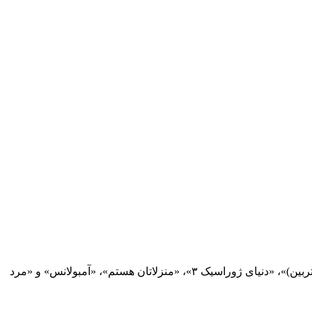
پس از معرفی سریال نوروزی شبکه سه، حالا فیلم‌های سینمایی این شبکه در ایام نوروز هم مشخص شد. پلان نیوز : «جدال مرد و زنبور(مستربین)»، «دنیای ژوراسیک ۳»، «منزلاتان هستم»، «آمبولانس» و «مرد