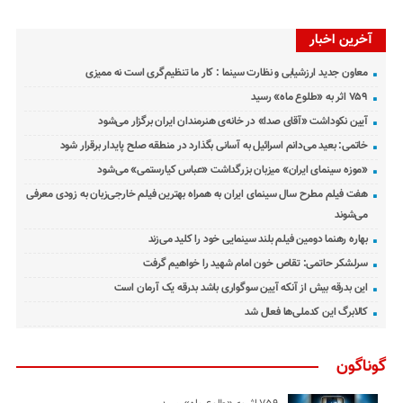
آخرین اخبار
معاون جدید ارزشیابی و نظارت سینما : کار ما تنظیم‌گری است نه ممیزی
۷۵۹ اثر به «طلوع ماه» رسید
آیین نکوداشت «آقای صدا» در خانه‌ی هنرمندان ایران برگزار می‌شود
خاتمی: بعید می‌دانم اسرائیل به آسانی بگذارد در منطقه صلح پایدار برقرار شود
«موزه سینمای ایران» میزبان بزرگداشت «عباس کیارستمی» می‌شود
هفت فیلم مطرح سال سینمای ایران به همراه بهترین فیلم خارجی‌زبان به زودی معرفی
می‌شوند
بهاره رهنما دومین فیلم بلند سینمایی خود را کلید می‌زند
سرلشکر حاتمی: تقاص خون امام شهید را خواهیم گرفت
این بدرقه بیش از آنکه آیین سوگواری باشد بدرقه یک آرمان است
کالابرگ این کدملی‌ها فعال شد
گوناگون