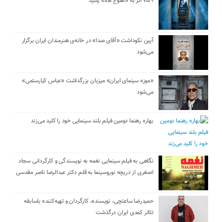
۷۵۹ اثر به «طلوع ماه» رسید
آیین نکوداشت «آقای صدا» در خانه‌ی هنرمندان ایران برگزار
می‌شود
«موزه سینمای ایران» میزبان بزرگداشت «عباس کیارستمی»
می‌شود
بهاره رهنما دومین فیلم بلند سینمایی خود را کلید می‌زند
نگاهی به فیلم سینمایی نغمه به نویسندگی و کارگردانی سجاد
اصغری از دریچه نوروسینما به قلم دکتر عبدالرضا ناصر مقدسی
حمیدرضا ساعتچی، نویسنده، کارگردان و تهیه‌کننده باسابقه
تئاتر کمدی ایران درگذشت