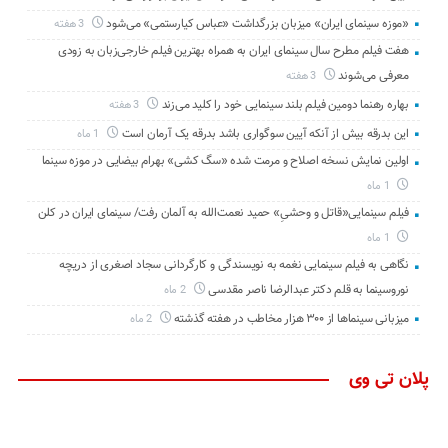
«موزه سینمای ایران» میزبان بزرگداشت «عباس کیارستمی» می‌شود
3 هفته
هفت فیلم مطرح سال سینمای ایران به همراه بهترین فیلم خارجی‌زبان به زودی
معرفی می‌شوند
3 هفته
بهاره رهنما دومین فیلم بلند سینمایی خود را کلید می‌زند
3 هفته
این بدرقه بیش از آنکه آیین سوگواری باشد بدرقه یک آرمان است
1 ماه
اولین نمایش نسخه اصلاح و مرمت شده «سگ کشی» بهرام بیضایی در موزه سینما
1 ماه
فیلم سینمایی«قاتل و وحشیِ» حمید نعمت‌الله به آلمان رفت/ سینمای ایران در کلن
1 ماه
نگاهی به فیلم سینمایی نغمه به نویسندگی و کارگردانی سجاد اصغری از دریچه
نوروسینما به قلم دکتر عبدالرضا ناصر مقدسی
2 ماه
میزبانی سینماها از ۳۰۰ هزار مخاطب در هفته گذشته
2 ماه
پلان تی وی