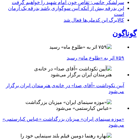
سرلشکر حاتمی: تقاص خون امام شهید را خواهیم گرفت
این بدرقه بیش از آنکه آیین سوگواری باشد بدرقه یک آرمان
است
کالابرگ این کدملی‌ها فعال شد
گوناگون
۷۵۹ اثر به «طلوع ماه» رسید
آیین نکوداشت «آقای صدا» در خانه‌ی هنرمندان ایران برگزار
می‌شود
«موزه سینمای ایران» میزبان بزرگداشت «عباس کیارستمی»
می‌شود