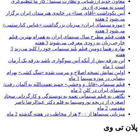
معاون جدید ارزشیابی و نظارت سینما : کار ما تنظیم‌گری
است نه ممیزی
4 روز
آیین نکوداشت «آقای صدا» در خانه‌ی هنرمندان ایران برگزار
می‌شود
2 هفته
«موزه سینمای ایران» میزبان بزرگداشت «عباس کیارستمی»
می‌شود
3 هفته
هفت فیلم مطرح سال سینمای ایران به همراه بهترین فیلم
خارجی‌زبان به زودی معرفی می‌شوند
3 هفته
بهاره رهنما دومین فیلم بلند سینمایی خود را کلید می‌زند
3
هفته
این بدرقه بیش از آنکه آیین سوگواری باشد بدرقه یک آرمان
است
1 ماه
اولین نمایش نسخه اصلاح و مرمت شده «سگ کشی» بهرام
بیضایی در موزه سینما
1 ماه
فیلم سینمایی«قاتل و وحشیِ» حمید نعمت‌الله به آلمان رفت/
سینمای ایران در کلن
2 ماه
نگاهی به فیلم سینمایی نغمه به نویسندگی و کارگردانی سجاد
اصغری از دریچه نوروسینما به قلم دکتر عبدالرضا ناصر
مقدسی
2 ماه
میزبانی سینماها از ۳۰۰ هزار مخاطب در هفته گذشته
2 ماه
پلان تی وی