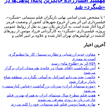
مهشید افشارزاده جایگزین پانته‌آ پناهی‌ها در
«شبگرد» شد
⁶ با مشخص شدن اسامی نهایی بازیگران فیلم سینمایی «شبگرد»،
فیلمبرداری این اثر پس از خروج شهرهای کشور از وضعیت قرمز
کرونا آغاز شده است. به گزارش پلان نیوز به نقل از روابط عمومی
پروژه، فیلمبرداری «شبگرد» به کارگردانی فرزاد موتمن از روزهای
گذشته در لوکیش‌های تهران آغاز شده و علاوه بر امیر آقایی و
آخرین اخبار
معاون جدید ارزشیابی و نظارت سینما : کار ما تنظیم‌گری
است نه ممیزی
۷۵۹ اثر به «طلوع ماه» رسید
آیین نکوداشت «آقای صدا» در خانه‌ی هنرمندان ایران برگزار
می‌شود
خاتمی: بعید می‌دانم اسرائیل به آسانی بگذارد در منطقه صلح
پایدار برقرار شود
«موزه سینمای ایران» میزبان بزرگداشت «عباس کیارستمی»
می‌شود
هفت فیلم مطرح سال سینمای ایران به همراه بهترین فیلم
خارجی‌زبان به زودی معرفی می‌شوند
بهاره رهنما دومین فیلم بلند سینمایی خود را کلید می‌زند