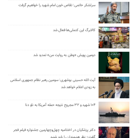
سرلشکر حاتمی: تقاص خون امام شهید را خواهیم گرفت
کالابرگ این کدملی‌ها فعال شد
دومین پویش «وطن به روایت من» تمدید شد
آیت الله حسینی بوشهری: سومین رهبر نظام جمهوری اسلامی
به زودی اعلام خواهد شد
۱۰۴ شهید و ۳۲ مجروح نتیجه حمله آمریکا به ناو دنا
دکتر پزشکیان در اختتامیه چهل‌وچهارمین جشنواره فیلم فجر
گفت ؛ نظر هنرمندان را باید شنید