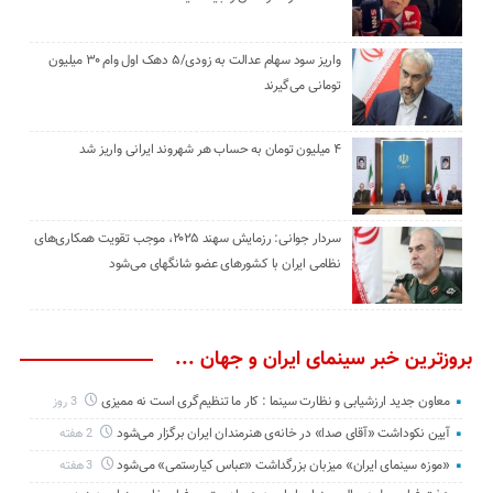
واریز سود سهام عدالت به زودی/۵ دهک اول وام ۳۰ میلیون
تومانی می‌گیرند
۴ میلیون تومان به حساب هر شهروند ایرانی واریز شد
سردار جوانی: رزمایش سهند ۲۰۲۵، موجب تقویت همکاری‌های
نظامی ایران با کشور‌های عضو شانگهای می‌شود
بروزترین خبر سینمای ایران و جهان ...
معاون جدید ارزشیابی و نظارت سینما : کار ما تنظیم‌گری است نه ممیزی
3 روز
آیین نکوداشت «آقای صدا» در خانه‌ی هنرمندان ایران برگزار می‌شود
2 هفته
«موزه سینمای ایران» میزبان بزرگداشت «عباس کیارستمی» می‌شود
3 هفته