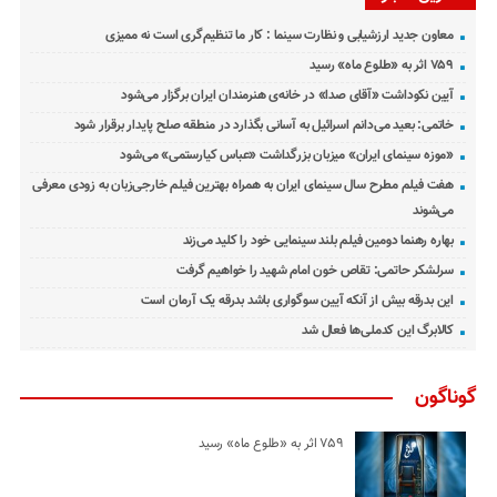
معاون جدید ارزشیابی و نظارت سینما : کار ما تنظیم‌گری است نه ممیزی
۷۵۹ اثر به «طلوع ماه» رسید
آیین نکوداشت «آقای صدا» در خانه‌ی هنرمندان ایران برگزار می‌شود
خاتمی: بعید می‌دانم اسرائیل به آسانی بگذارد در منطقه صلح پایدار برقرار شود
«موزه سینمای ایران» میزبان بزرگداشت «عباس کیارستمی» می‌شود
هفت فیلم مطرح سال سینمای ایران به همراه بهترین فیلم خارجی‌زبان به زودی معرفی
می‌شوند
بهاره رهنما دومین فیلم بلند سینمایی خود را کلید می‌زند
سرلشکر حاتمی: تقاص خون امام شهید را خواهیم گرفت
این بدرقه بیش از آنکه آیین سوگواری باشد بدرقه یک آرمان است
کالابرگ این کدملی‌ها فعال شد
گوناگون
۷۵۹ اثر به «طلوع ماه» رسید