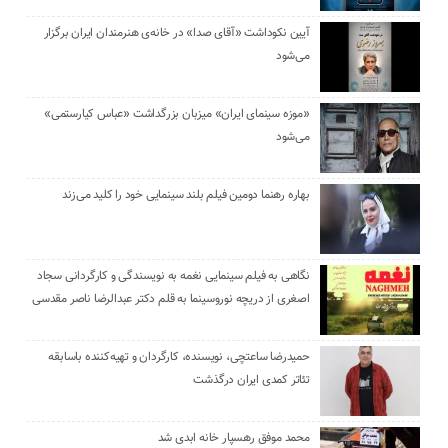
آیین نکوداشت «آقای صدا» در خانه‌ی هنرمندان ایران برگزار
می‌شود
«موزه سینمای ایران» میزبان بزرگداشت «عباس کیارستمی»
می‌شود
بهاره رهنما دومین فیلم بلند سینمایی خود را کلید می‌زند
نگاهی به فیلم سینمایی نغمه به نویسندگی و کارگردانی سجاد
اصغری از دریچه نوروسینما به قلم دکتر عبدالرضا ناصر مقدسی
حمیدرضا ساعتچی، نویسنده، کارگردان و تهیه‌کننده باسابقه
تئاتر کمدی ایران درگذشت
محمد موفق رهسپار خانه ابدی شد