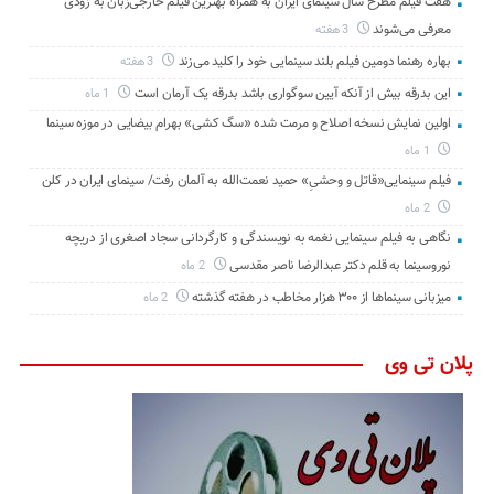
هفت فیلم مطرح سال سینمای ایران به همراه بهترین فیلم خارجی‌زبان به زودی
معرفی می‌شوند
3 هفته
بهاره رهنما دومین فیلم بلند سینمایی خود را کلید می‌زند
3 هفته
این بدرقه بیش از آنکه آیین سوگواری باشد بدرقه یک آرمان است
1 ماه
اولین نمایش نسخه اصلاح و مرمت شده «سگ کشی» بهرام بیضایی در موزه سینما
1 ماه
فیلم سینمایی«قاتل و وحشیِ» حمید نعمت‌الله به آلمان رفت/ سینمای ایران در کلن
2 ماه
نگاهی به فیلم سینمایی نغمه به نویسندگی و کارگردانی سجاد اصغری از دریچه
نوروسینما به قلم دکتر عبدالرضا ناصر مقدسی
2 ماه
میزبانی سینماها از ۳۰۰ هزار مخاطب در هفته گذشته
2 ماه
پلان تی وی