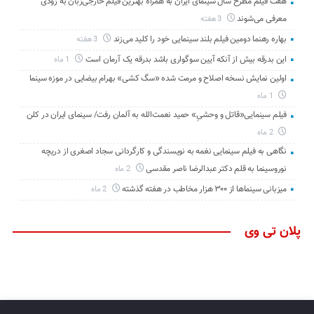
هفت فیلم مطرح سال سینمای ایران به همراه بهترین فیلم خارجی‌زبان به زودی
معرفی می‌شوند
3 هفته
بهاره رهنما دومین فیلم بلند سینمایی خود را کلید می‌زند
3 هفته
این بدرقه بیش از آنکه آیین سوگواری باشد بدرقه یک آرمان است
1 ماه
اولین نمایش نسخه اصلاح و مرمت شده «سگ کشی» بهرام بیضایی در موزه سینما
1 ماه
فیلم سینمایی«قاتل و وحشیِ» حمید نعمت‌الله به آلمان رفت/ سینمای ایران در کلن
2 ماه
نگاهی به فیلم سینمایی نغمه به نویسندگی و کارگردانی سجاد اصغری از دریچه
نوروسینما به قلم دکتر عبدالرضا ناصر مقدسی
2 ماه
میزبانی سینماها از ۳۰۰ هزار مخاطب در هفته گذشته
2 ماه
پلان تی وی