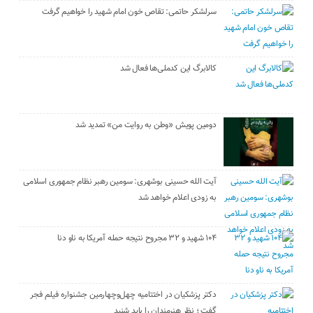
سرلشکر حاتمی: تقاص خون امام شهید را خواهیم گرفت
کالابرگ این کدملی‌ها فعال شد
دومین پویش «وطن به روایت من» تمدید شد
آیت الله حسینی بوشهری: سومین رهبر نظام جمهوری اسلامی
به زودی اعلام خواهد شد
۱۰۴ شهید و ۳۲ مجروح نتیجه حمله آمریکا به ناو دنا
دکتر پزشکیان در اختتامیه چهل‌وچهارمین جشنواره فیلم فجر
گفت ؛ نظر هنرمندان را باید شنید