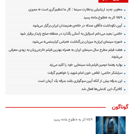
معاون جدید ارزشیابی و نظارت سینما : کار ما تنظیم‌گری است نه ممیزی
۷۵۹ اثر به «طلوع ماه» رسید
آیین نکوداشت «آقای صدا» در خانه‌ی هنرمندان ایران برگزار می‌شود
خاتمی: بعید می‌دانم اسرائیل به آسانی بگذارد در منطقه صلح پایدار برقرار شود
«موزه سینمای ایران» میزبان بزرگداشت «عباس کیارستمی» می‌شود
هفت فیلم مطرح سال سینمای ایران به همراه بهترین فیلم خارجی‌زبان به زودی معرفی
می‌شوند
بهاره رهنما دومین فیلم بلند سینمایی خود را کلید می‌زند
سرلشکر حاتمی: تقاص خون امام شهید را خواهیم گرفت
این بدرقه بیش از آنکه آیین سوگواری باشد بدرقه یک آرمان است
کالابرگ این کدملی‌ها فعال شد
گوناگون
۷۵۹ اثر به «طلوع ماه» رسید