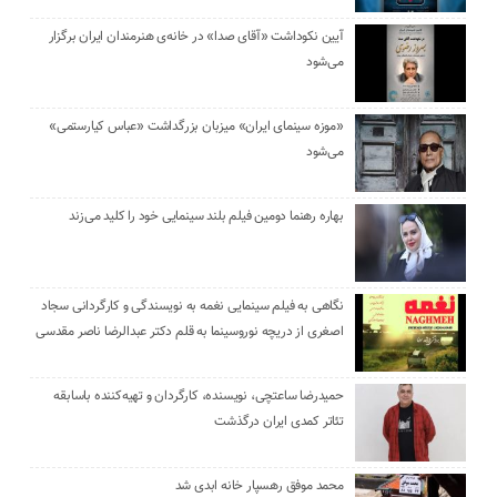
آیین نکوداشت «آقای صدا» در خانه‌ی هنرمندان ایران برگزار
می‌شود
«موزه سینمای ایران» میزبان بزرگداشت «عباس کیارستمی»
می‌شود
بهاره رهنما دومین فیلم بلند سینمایی خود را کلید می‌زند
نگاهی به فیلم سینمایی نغمه به نویسندگی و کارگردانی سجاد
اصغری از دریچه نوروسینما به قلم دکتر عبدالرضا ناصر مقدسی
حمیدرضا ساعتچی، نویسنده، کارگردان و تهیه‌کننده باسابقه
تئاتر کمدی ایران درگذشت
محمد موفق رهسپار خانه ابدی شد