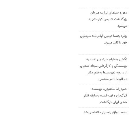
«موزه سینمای ایران» میزبان
بزرگداشت «عباس کیارستمی»
می‌شود
بهاره رهنما دومین فیلم بلند سینمایی
خود را کلید می‌زند
نگاهی به فیلم سینمایی نغمه به
نویسندگی و کارگردانی سجاد اصغری
از دریچه نوروسینما به قلم دکتر
عبدالرضا ناصر مقدسی
حمیدرضا ساعتچی، نویسنده،
کارگردان و تهیه‌کننده باسابقه تئاتر
کمدی ایران درگذشت
محمد موفق رهسپار خانه ابدی شد