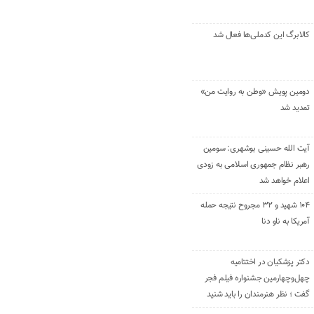
کالابرگ این کدملی‌ها فعال شد
دومین پویش «وطن به روایت من»
تمدید شد
آیت الله حسینی بوشهری: سومین
رهبر نظام جمهوری اسلامی به زودی
اعلام خواهد شد
۱۰۴ شهید و ۳۲ مجروح نتیجه حمله
آمریکا به ناو دنا
دکتر پزشکیان در اختتامیه
چهل‌وچهارمین جشنواره فیلم فجر
گفت ؛ نظر هنرمندان را باید شنید