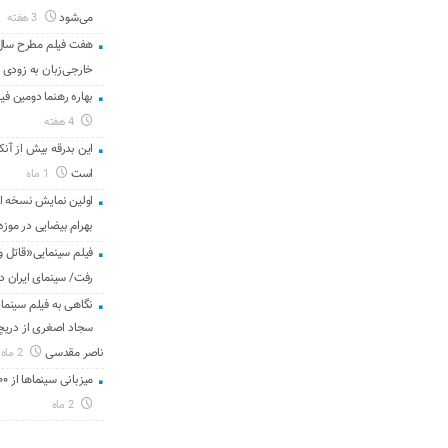
می‌شود
3 هفته
هفت فیلم مطرح سال س
خارجی‌زبان به زودی 
بهاره رهنما دومین فیل
4 هفته
این بدرقه بیش از آنک
است
1 ماه
اولین نمایش نسخه 
بهرام بیضایی در موزه
فیلم سینمایی«قاتل و
رفت/ سینمای ایران د
نگاهی به فیلم سینمای
سجاد اصغری از دریچه 
ناصر مقدسی
2 ماه
میزبانی سینماها از ۳۰۰ هزار مخاطب در هفته گذشته
2 ماه