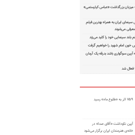
 میزبان بزرگداشت «عباس کیارستمی»
ینمای ایران به همراه بهترین فیلم
معرفی می‌شوند
م بلند سینمایی خود را کلید می‌زند
 خون امام شهید را خواهیم گرفت
ه آیین سوگواری باشد بدرقه یک آرمان
 فعال شد
۷۵۹ اثر به «طلوع ماه» رسید
آیین نکوداشت «آقای صدا» در
خانه‌ی هنرمندان ایران برگزار می‌شود