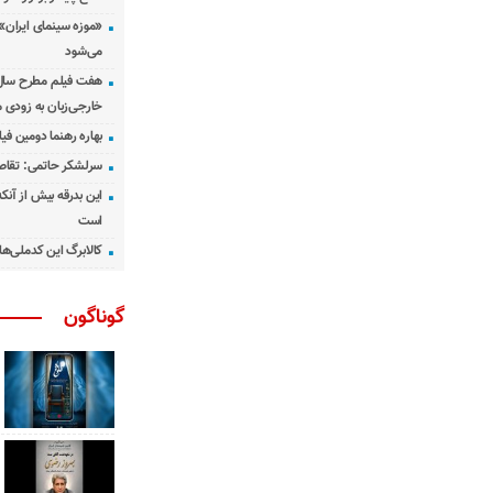
«موزه سینمای ایران»
می‌شود
هفت فیلم مطرح سال س
خارجی‌زبان به زودی 
بهاره رهنما دومین فیل
سرلشکر حاتمی: تقاص
این بدرقه بیش از آنک
است
کالابرگ این کدملی‌ها
گوناگون