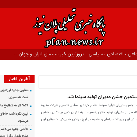
اعی ، اقتصادی ، سیاسی
بروزترین خبر سینمای ایران و جهان …
آخرین اخبار
معاون جدید ارزشیابی 
یستمین جشن مدیران تولید سینما شد
است نه ممیزی
نجمن مدیران تولید سینما اعلام کرد: بر اساس تصمیم هیئت مدیره
۷۵۹ اثر به «طلوع ماه» رسید
ده و از مدیران تولید باتجربه سینما، به عنوان دبیر بیستمین جشن
آیین نکوداشت «آقای ص
در این رویداد سینمایی، علاوه‌ بر ارج نهادن به پیش کسوتان این
می‌شود
خاتمی: بعید می‌دانم 
صلح پایدار برقرار شود