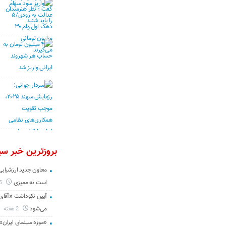
بروزترین خبر سین
معاون جدید ارزشیابی 
است نه ممیزی
5 روز
آیین نکوداشت «آقای ص
می‌شود
2 هفته
«موزه سینمای ایران